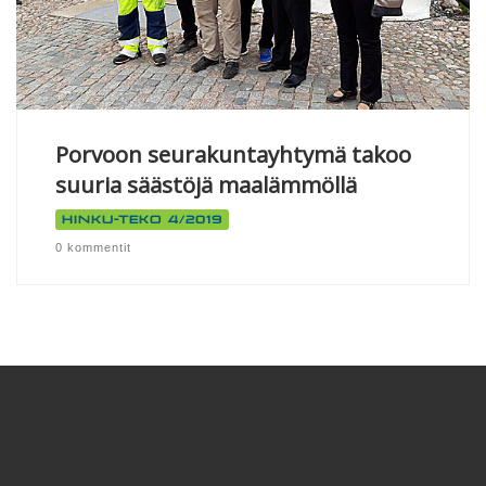
Porvoon seurakuntayhtymä takoo
suuria säästöjä maalämmöllä
Hinku-teko 4/2019
0 kommentit