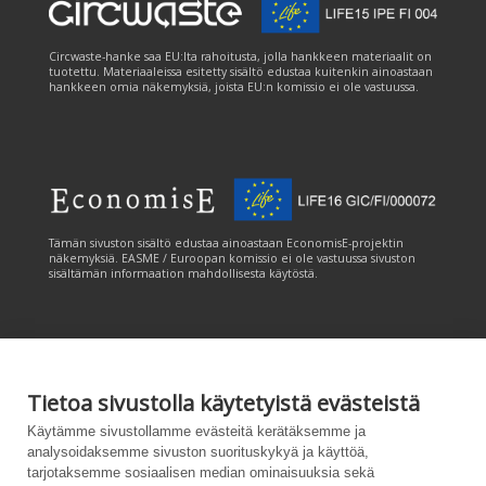
Circwaste-hanke saa EU:lta rahoitusta, jolla hankkeen materiaalit on
tuotettu. Materiaaleissa esitetty sisältö edustaa kuitenkin ainoastaan
hankkeen omia näkemyksiä, joista EU:n komissio ei ole vastuussa.
Tämän sivuston sisältö edustaa ainoastaan EconomisE-projektin
näkemyksiä. EASME / Euroopan komissio ei ole vastuussa sivuston
sisältämän informaation mahdollisesta käytöstä.
Tietoa sivustolla käytetyistä evästeistä
Tämän sivuston tuottamiseen on saatu rahoitusta Euroopan unionin
Käytämme sivustollamme evästeitä kerätäksemme ja
LIFE-ohjelmasta. Tämän sivuston sisältö edustaa ainoastaan
analysoidaksemme sivuston suorituskykyä ja käyttöä,
CANEMURE-hankkeen näkemyksiä ja EASME/EU:n komissio ei ole
tarjotaksemme sosiaalisen median ominaisuuksia sekä
vastuussa sivuston sisältämän informaation mahdollisesta käytöstä.