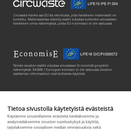
Circwaste-hanke saa EU:lta rahoitusta, jolla hankkeen materiaalit on
tuotettu. Materiaaleissa esitetty sisältö edustaa kuitenkin ainoastaan
hankkeen omia näkemyksiä, joista EU:n komissio ei ole vastuussa.
Tämän sivuston sisältö edustaa ainoastaan EconomisE-projektin
näkemyksiä. EASME / Euroopan komissio ei ole vastuussa sivuston
sisältämän informaation mahdollisesta käytöstä.
Tietoa sivustolla käytetyistä evästeistä
Tämän sivuston tuottamiseen on saatu rahoitusta Euroopan unionin
Käytämme sivustollamme evästeitä kerätäksemme ja
LIFE-ohjelmasta. Tämän sivuston sisältö edustaa ainoastaan
analysoidaksemme sivuston suorituskykyä ja käyttöä,
CANEMURE-hankkeen näkemyksiä ja EASME/EU:n komissio ei ole
tarjotaksemme sosiaalisen median ominaisuuksia sekä
vastuussa sivuston sisältämän informaation mahdollisesta käytöstä.