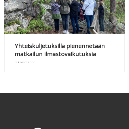
Yhteiskuljetuksilla pienennetään
matkailun ilmastovaikutuksia
0 kommentit