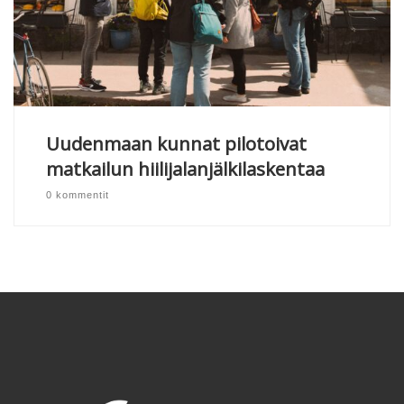
Uudenmaan kunnat pilotoivat
matkailun hiilijalanjälkilaskentaa
0 kommentit