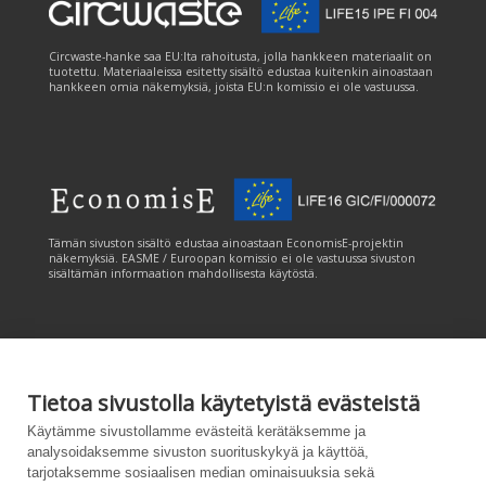
Circwaste-hanke saa EU:lta rahoitusta, jolla hankkeen materiaalit on
tuotettu. Materiaaleissa esitetty sisältö edustaa kuitenkin ainoastaan
hankkeen omia näkemyksiä, joista EU:n komissio ei ole vastuussa.
Tämän sivuston sisältö edustaa ainoastaan EconomisE-projektin
näkemyksiä. EASME / Euroopan komissio ei ole vastuussa sivuston
sisältämän informaation mahdollisesta käytöstä.
Tietoa sivustolla käytetyistä evästeistä
Tämän sivuston tuottamiseen on saatu rahoitusta Euroopan unionin
Käytämme sivustollamme evästeitä kerätäksemme ja
LIFE-ohjelmasta. Tämän sivuston sisältö edustaa ainoastaan
analysoidaksemme sivuston suorituskykyä ja käyttöä,
CANEMURE-hankkeen näkemyksiä ja EASME/EU:n komissio ei ole
tarjotaksemme sosiaalisen median ominaisuuksia sekä
vastuussa sivuston sisältämän informaation mahdollisesta käytöstä.