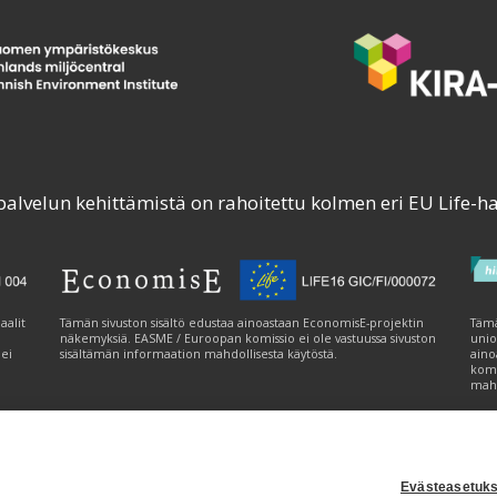
palvelun kehittämistä on rahoitettu kolmen eri EU Life-h
aalit
Tämän sivuston sisältö edustaa ainoastaan EconomisE-projektin
Tämä
näkemyksiä. EASME / Euroopan komissio ei ole vastuussa sivuston
unio
 ei
sisältämän informaation mahdollisesta käytöstä.
aino
komi
mahd
Evästeasetuks