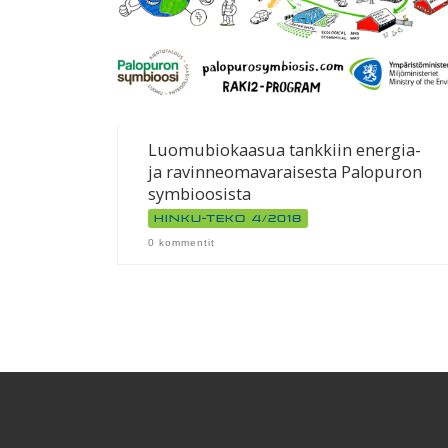
Luomubiokaasua tankkiin energia-
ja ravinneomavaraisesta Palopuron
symbioosista
Hinku-teko 4/2018
0 kommentit