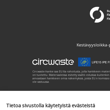
Kestävyysloikka-
Circwaste-hanke saa EU:lta rahoitusta, jolla hankkeen materi
on tuotettu. Materiaaleissa esitetty sisältö edustaa kuitenkin
ainoastaan hankkeen omia näkemyksiä, joista EU:n komissio
ole vastuussa.
Tietoa sivustolla käytetyistä evästeistä