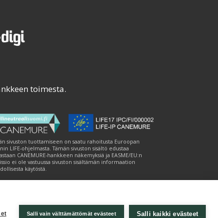
ankkeen toimesta.
n sivuston tuottamiseen on saatu rahoitusta Euroopan
nin LIFE-ohjelmasta. Tämän sivuston sisältö edustaa
astaan CANEMURE-hankkeen näkemyksiä ja EASME/EU:n
ssio ei ole vastuussa sivuston sisältämän informaation
ollisesta käytöstä.
Salli kaikki evästeet
et
Salli vain välttämättömät evästeet