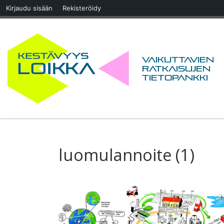
Kirjaudu sisään
Rekisteröidy
Skip to content
Vaikuttavien
ratkaisujen
tietopankki
luomulannoite (1)