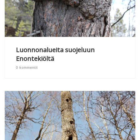
Luonnonalueita suojeluun
Enontekiöltä
0 kommentit