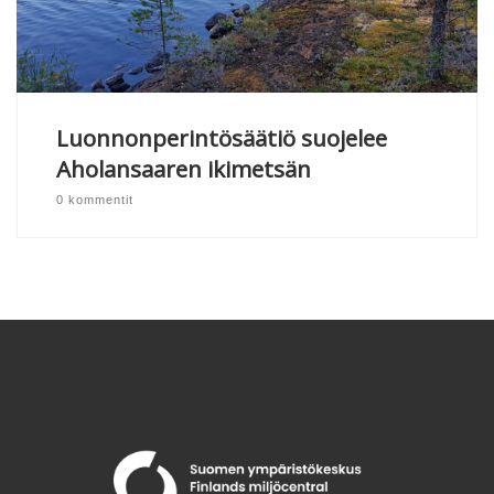
Luonnonperintösäätiö suojelee
Aholansaaren ikimetsän
0 kommentit