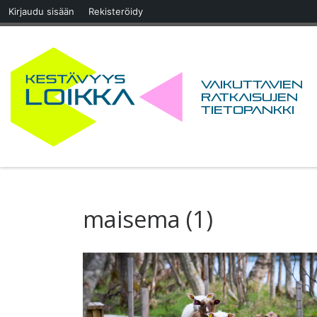
Kirjaudu sisään
Rekisteröidy
Skip to content
Vaikuttavien
ratkaisujen
tietopankki
maisema (1)