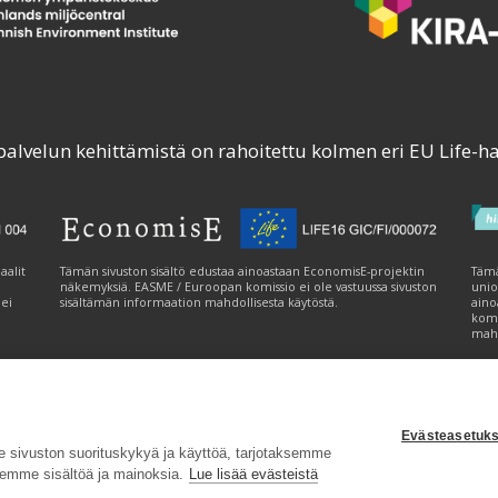
palvelun kehittämistä on rahoitettu kolmen eri EU Life-h
aalit
Tämän sivuston sisältö edustaa ainoastaan EconomisE-projektin
Tämä
näkemyksiä. EASME / Euroopan komissio ei ole vastuussa sivuston
unio
 ei
sisältämän informaation mahdollisesta käytöstä.
aino
komi
mahd
Evästeasetuks
tavuusseloste
|
Evästeasetukset
|
Lähetä palautetta (syke.fi)
sivuston suorituskykyä ja käyttöä, tarjotaksemme
emme sisältöä ja mainoksia.
Lue lisää evästeistä