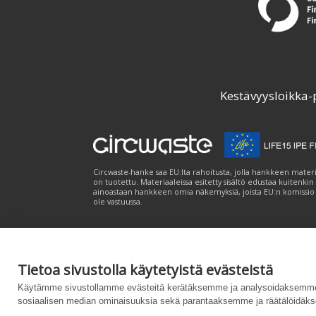
Kestävyysloikka-
Circwaste-hanke saa EU:lta rahoitusta, jolla hankkeen materi
on tuotettu. Materiaaleissa esitetty sisältö edustaa kuitenkin
ainoastaan hankkeen omia näkemyksiä, joista EU:n komissio
ole vastuussa.
Tietoa sivustolla käytetyistä evästeistä
Palvelukuvaus
|
Tietosuojailmoitus
|
Saavutet
Käytämme sivustollamme evästeitä kerätäksemme ja analysoidaksemme 
sosiaalisen median ominaisuuksia sekä parantaaksemme ja räätälöidäks
Powered by
– Suunniteltu
Customizrilla