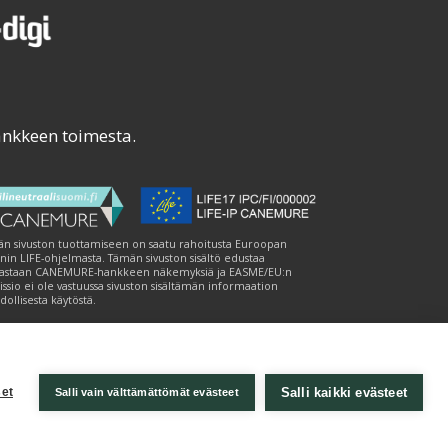
ankkeen toimesta.
n sivuston tuottamiseen on saatu rahoitusta Euroopan
nin LIFE-ohjelmasta. Tämän sivuston sisältö edustaa
astaan CANEMURE-hankkeen näkemyksiä ja EASME/EU:n
ssio ei ole vastuussa sivuston sisältämän informaation
ollisesta käytöstä.
Salli kaikki evästeet
et
Salli vain välttämättömät evästeet