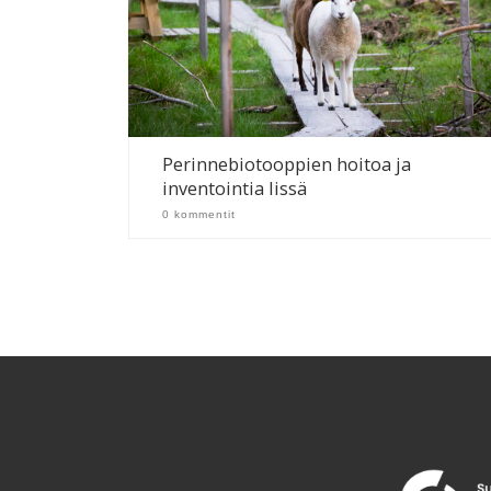
Perinnebiotooppien hoitoa ja
inventointia Iissä
0 kommentit