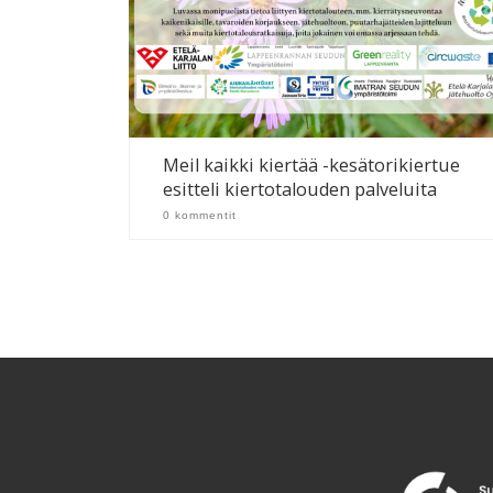
Meil kaikki kiertää -kesätorikiertue
esitteli kiertotalouden palveluita
0 kommentit