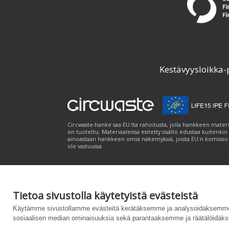
Kestävyysloikka-
Circwaste-hanke saa EU:lta rahoitusta, jolla hankkeen materi
on tuotettu. Materiaaleissa esitetty sisältö edustaa kuitenkin
ainoastaan hankkeen omia näkemyksiä, joista EU:n komissio
ole vastuussa.
Tietoa sivustolla käytetyistä evästeistä
Palvelukuvaus
|
Tietosuojailmoitus
|
Saavutet
Käytämme sivustollamme evästeitä kerätäksemme ja analysoidaksemme 
sosiaalisen median ominaisuuksia sekä parantaaksemme ja räätälöidäks
Powered by
– Suunniteltu
Customizrilla