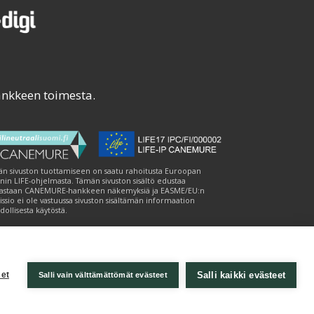
ankkeen toimesta.
n sivuston tuottamiseen on saatu rahoitusta Euroopan
nin LIFE-ohjelmasta. Tämän sivuston sisältö edustaa
astaan CANEMURE-hankkeen näkemyksiä ja EASME/EU:n
ssio ei ole vastuussa sivuston sisältämän informaation
ollisesta käytöstä.
Salli kaikki evästeet
et
Salli vain välttämättömät evästeet