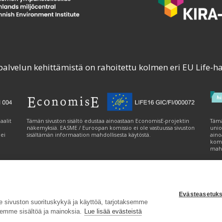
palvelun kehittämistä on rahoitettu kolmen eri EU Life-h
aalit
Tämän sivuston sisältö edustaa ainoastaan EconomisE-projektin
Tämä
näkemyksiä. EASME / Euroopan komissio ei ole vastuussa sivuston
unio
 ei
sisältämän informaation mahdollisesta käytöstä.
aino
komi
mahd
Evästeasetuks
tavuusseloste
|
Evästeasetukset
|
Lähetä palautetta (syke.fi)
sivuston suorituskykyä ja käyttöä, tarjotaksemme
emme sisältöä ja mainoksia.
Lue lisää evästeistä