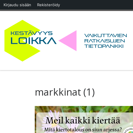
Kirjaudu sisään
Rekisteröidy
Skip to content
Vaikuttavien
ratkaisujen
tietopankki
markkinat (1)