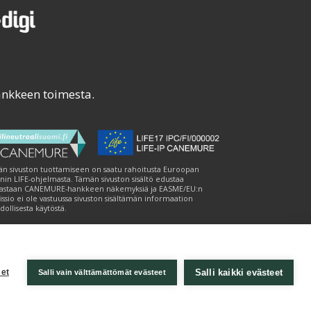
ankkeen toimesta.
n sivuston tuottamiseen on saatu rahoitusta Euroopan
nin LIFE-ohjelmasta. Tämän sivuston sisältö edustaa
astaan CANEMURE-hankkeen näkemyksiä ja EASME/EU:n
ssio ei ole vastuussa sivuston sisältämän informaation
ollisesta käytöstä.
Salli kaikki evästeet
et
Salli vain välttämättömät evästeet