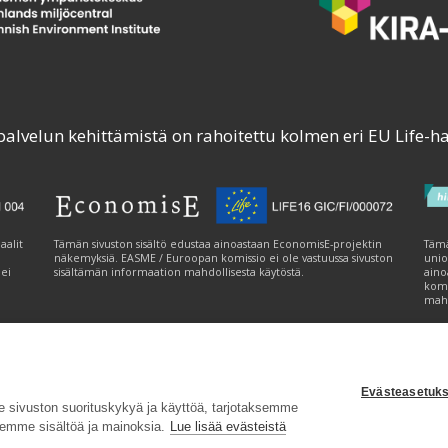
palvelun kehittämistä on rahoitettu kolmen eri EU Life-h
aalit
Tämän sivuston sisältö edustaa ainoastaan EconomisE-projektin
Tämä
näkemyksiä. EASME / Euroopan komissio ei ole vastuussa sivuston
unio
 ei
sisältämän informaation mahdollisesta käytöstä.
aino
komi
mahd
Evästeasetuks
tavuusseloste
|
Evästeasetukset
|
Lähetä palautetta (syke.fi)
sivuston suorituskykyä ja käyttöä, tarjotaksemme
emme sisältöä ja mainoksia.
Lue lisää evästeistä