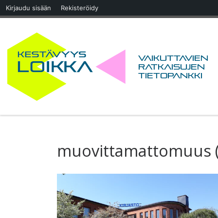
Kirjaudu sisään
Rekisteröidy
Skip to content
Vaikuttavien
ratkaisujen
tietopankki
muovittamattomuus (