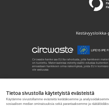
Kestävyysloikka-
Circwaste-hanke saa EU:lta rahoitusta, jolla hankkeen materi
on tuotettu. Materiaaleissa esitetty sisältö edustaa kuitenkin
ainoastaan hankkeen omia näkemyksiä, joista EU:n komissio
ole vastuussa.
Tietoa sivustolla käytetyistä evästeistä
Palvelukuvaus
|
Tietosuojailmoitus
|
Saavutet
Käytämme sivustollamme evästeitä kerätäksemme ja analysoidaksemme 
sosiaalisen median ominaisuuksia sekä parantaaksemme ja räätälöidäks
Powered by
– Suunniteltu
Customizrilla