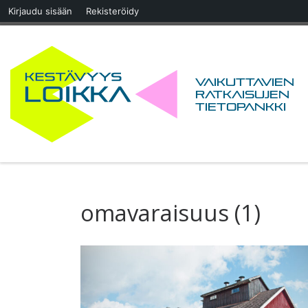
Kirjaudu sisään
Rekisteröidy
Skip to content
Vaikuttavien
ratkaisujen
tietopankki
omavaraisuus (1)