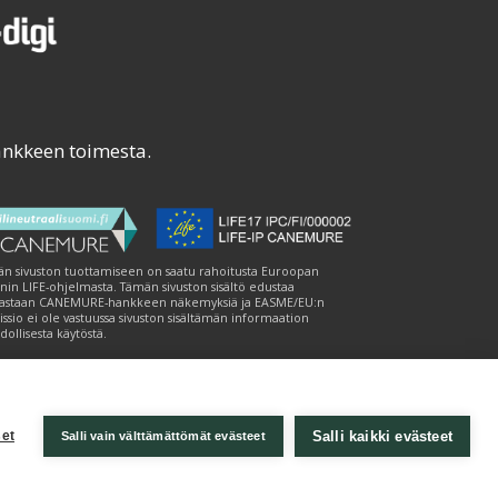
ankkeen toimesta.
n sivuston tuottamiseen on saatu rahoitusta Euroopan
nin LIFE-ohjelmasta. Tämän sivuston sisältö edustaa
astaan CANEMURE-hankkeen näkemyksiä ja EASME/EU:n
ssio ei ole vastuussa sivuston sisältämän informaation
ollisesta käytöstä.
Salli kaikki evästeet
et
Salli vain välttämättömät evästeet