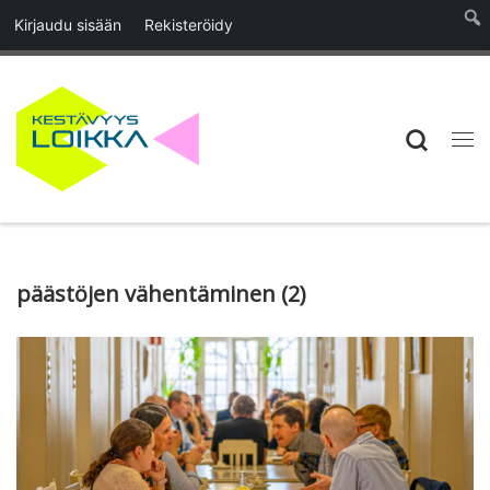
Kirjaudu sisään
Rekisteröidy
Skip to content
Searc
Vali
päästöjen vähentäminen (2)