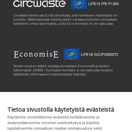
Circwaste-hanke saa EU:lta rahoitusta, jolla hankkeen materiaalit on
tuotettu. Materiaaleissa esitetty sisältö edustaa kuitenkin ainoastaan
hankkeen omia näkemyksiä, joista EU:n komissio ei ole vastuussa.
Tämän sivuston sisältö edustaa ainoastaan EconomisE-projektin
näkemyksiä. EASME / Euroopan komissio ei ole vastuussa sivuston
sisältämän informaation mahdollisesta käytöstä.
Tietoa sivustolla käytetyistä evästeistä
Tämän sivuston tuottamiseen on saatu rahoitusta Euroopan unionin
Käytämme sivustollamme evästeitä kerätäksemme ja
LIFE-ohjelmasta. Tämän sivuston sisältö edustaa ainoastaan
analysoidaksemme sivuston suorituskykyä ja käyttöä,
CANEMURE-hankkeen näkemyksiä ja EASME/EU:n komissio ei ole
tarjotaksemme sosiaalisen median ominaisuuksia sekä
vastuussa sivuston sisältämän informaation mahdollisesta käytöstä.