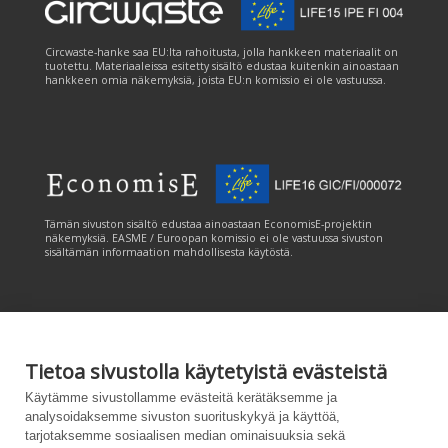
Circwaste-hanke saa EU:lta rahoitusta, jolla hankkeen materiaalit on
tuotettu. Materiaaleissa esitetty sisältö edustaa kuitenkin ainoastaan
hankkeen omia näkemyksiä, joista EU:n komissio ei ole vastuussa.
Tämän sivuston sisältö edustaa ainoastaan EconomisE-projektin
näkemyksiä. EASME / Euroopan komissio ei ole vastuussa sivuston
sisältämän informaation mahdollisesta käytöstä.
Tietoa sivustolla käytetyistä evästeistä
Tämän sivuston tuottamiseen on saatu rahoitusta Euroopan unionin
Käytämme sivustollamme evästeitä kerätäksemme ja
LIFE-ohjelmasta. Tämän sivuston sisältö edustaa ainoastaan
analysoidaksemme sivuston suorituskykyä ja käyttöä,
CANEMURE-hankkeen näkemyksiä ja EASME/EU:n komissio ei ole
tarjotaksemme sosiaalisen median ominaisuuksia sekä
vastuussa sivuston sisältämän informaation mahdollisesta käytöstä.