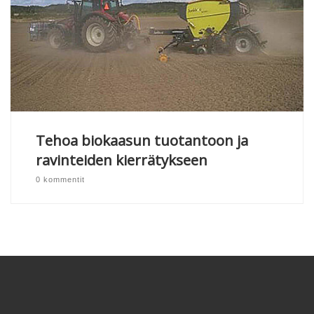
Tehoa biokaasun tuotantoon ja
ravinteiden kierrätykseen
0 kommentit