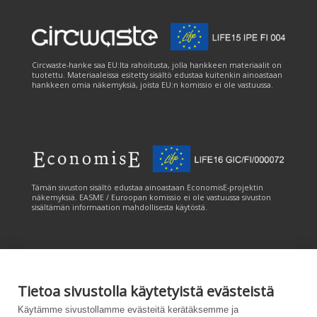
Circwaste-hanke saa EU:lta rahoitusta, jolla hankkeen materiaalit on
tuotettu. Materiaaleissa esitetty sisältö edustaa kuitenkin ainoastaan
hankkeen omia näkemyksiä, joista EU:n komissio ei ole vastuussa.
Tämän sivuston sisältö edustaa ainoastaan EconomisE-projektin
näkemyksiä. EASME / Euroopan komissio ei ole vastuussa sivuston
sisältämän informaation mahdollisesta käytöstä.
Tietoa sivustolla käytetyistä evästeistä
Tämän sivuston tuottamiseen on saatu rahoitusta Euroopan unionin
Käytämme sivustollamme evästeitä kerätäksemme ja