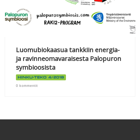
Luomubiokaasua tankkiin energia-
ja ravinneomavaraisesta Palopuron
symbioosista
Hinku-teko 4/2018
0 kommentit