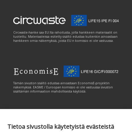
Circwaste-hanke saa EU:lta rahoitusta, jolla hankkeen materiaalit on
tuotettu. Materiaaleissa esitetty sisältö edustaa kuitenkin ainoastaan
hankkeen omia näkemyksiä, joista EU:n komissio ei ole vastuussa.
Tämän sivuston sisältö edustaa ainoastaan EconomisE-projektin
näkemyksiä. EASME / Euroopan komissio ei ole vastuussa sivuston
sisältämän informaation mahdollisesta käytöstä.
Tietoa sivustolla käytetyistä evästeistä