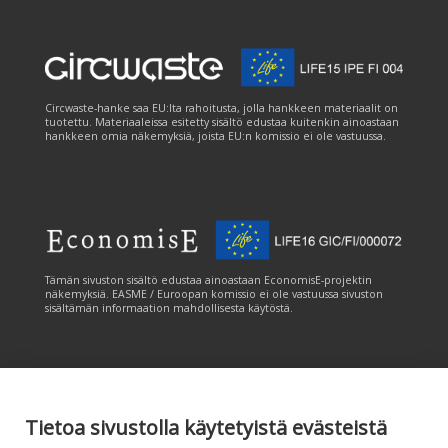
Circwaste-hanke saa EU:lta rahoitusta, jolla hankkeen materiaalit on
tuotettu. Materiaaleissa esitetty sisältö edustaa kuitenkin ainoastaan
hankkeen omia näkemyksiä, joista EU:n komissio ei ole vastuussa.
Tämän sivuston sisältö edustaa ainoastaan EconomisE-projektin
näkemyksiä. EASME / Euroopan komissio ei ole vastuussa sivuston
sisältämän informaation mahdollisesta käytöstä.
Tietoa sivustolla käytetyistä evästeistä