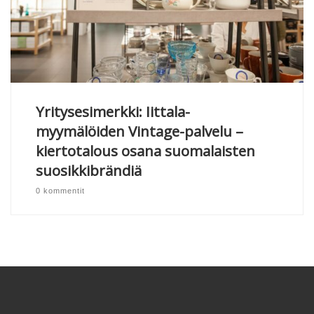
Yritysesimerkki: Iittala-
myymälöiden Vintage-palvelu –
kiertotalous osana suomalaisten
suosikkibrändiä
0 kommentit