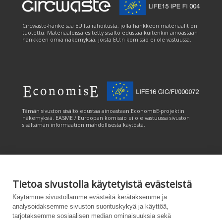
Circwaste-hanke saa EU:lta rahoitusta, jolla hankkeen materiaalit on
tuotettu. Materiaaleissa esitetty sisältö edustaa kuitenkin ainoastaan
hankkeen omia näkemyksiä, joista EU:n komissio ei ole vastuussa.
Tämän sivuston sisältö edustaa ainoastaan EconomisE-projektin
näkemyksiä. EASME / Euroopan komissio ei ole vastuussa sivuston
sisältämän informaation mahdollisesta käytöstä.
Tietoa sivustolla käytetyistä evästeistä
Tämän sivuston tuottamiseen on saatu rahoitusta Euroopan unionin
Käytämme sivustollamme evästeitä kerätäksemme ja
LIFE-ohjelmasta. Tämän sivuston sisältö edustaa ainoastaan
analysoidaksemme sivuston suorituskykyä ja käyttöä,
CANEMURE-hankkeen näkemyksiä ja EASME/EU:n komissio ei ole
tarjotaksemme sosiaalisen median ominaisuuksia sekä
vastuussa sivuston sisältämän informaation mahdollisesta käytöstä.