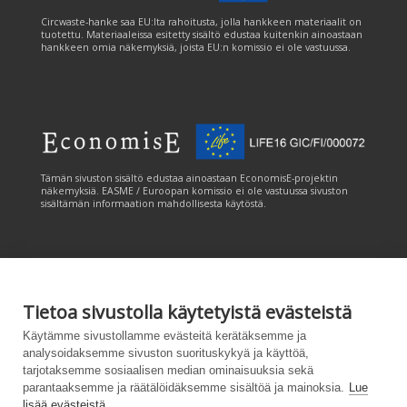
Circwaste-hanke saa EU:lta rahoitusta, jolla hankkeen materiaalit on
tuotettu. Materiaaleissa esitetty sisältö edustaa kuitenkin ainoastaan
hankkeen omia näkemyksiä, joista EU:n komissio ei ole vastuussa.
Tämän sivuston sisältö edustaa ainoastaan EconomisE-projektin
näkemyksiä. EASME / Euroopan komissio ei ole vastuussa sivuston
sisältämän informaation mahdollisesta käytöstä.
Tietoa sivustolla käytetyistä evästeistä
Tämän sivuston tuottamiseen on saatu rahoitusta Euroopan unionin
Käytämme sivustollamme evästeitä kerätäksemme ja
LIFE-ohjelmasta. Tämän sivuston sisältö edustaa ainoastaan
analysoidaksemme sivuston suorituskykyä ja käyttöä,
CANEMURE-hankkeen näkemyksiä ja EASME/EU:n komissio ei ole
tarjotaksemme sosiaalisen median ominaisuuksia sekä
vastuussa sivuston sisältämän informaation mahdollisesta käytöstä.
parantaaksemme ja räätälöidäksemme sisältöä ja mainoksia.
Lue
lisää evästeistä