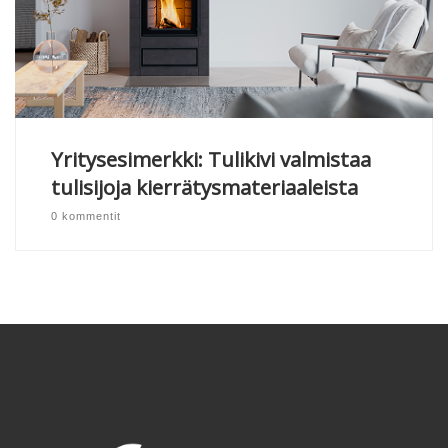
Yritysesimerkki: Tulikivi valmistaa
tulisijoja kierrätysmateriaaleista
0 kommentit