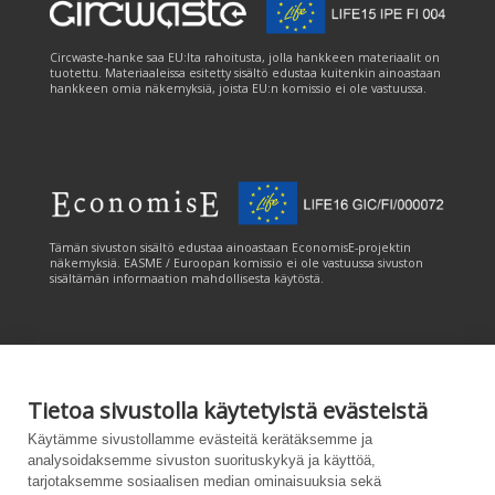
Circwaste-hanke saa EU:lta rahoitusta, jolla hankkeen materiaalit on
tuotettu. Materiaaleissa esitetty sisältö edustaa kuitenkin ainoastaan
hankkeen omia näkemyksiä, joista EU:n komissio ei ole vastuussa.
Tämän sivuston sisältö edustaa ainoastaan EconomisE-projektin
näkemyksiä. EASME / Euroopan komissio ei ole vastuussa sivuston
sisältämän informaation mahdollisesta käytöstä.
Tietoa sivustolla käytetyistä evästeistä
Tämän sivuston tuottamiseen on saatu rahoitusta Euroopan unionin
Käytämme sivustollamme evästeitä kerätäksemme ja
LIFE-ohjelmasta. Tämän sivuston sisältö edustaa ainoastaan
analysoidaksemme sivuston suorituskykyä ja käyttöä,
CANEMURE-hankkeen näkemyksiä ja EASME/EU:n komissio ei ole
tarjotaksemme sosiaalisen median ominaisuuksia sekä
vastuussa sivuston sisältämän informaation mahdollisesta käytöstä.