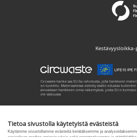
Kestävyysloikka-
Circwaste-hanke saa EU:lta rahoitusta, jolla hankkeen materi
on tuotettu. Materiaaleissa esitetty sisältö edustaa kuitenkin
ainoastaan hankkeen omia näkemyksiä, joista EU:n komissio
ole vastuussa.
Tietoa sivustolla käytetyistä evästeistä
Palvelukuvaus
|
Tietosuojailmoitus
|
Saavutet
Käytämme sivustollamme evästeitä kerätäksemme ja analysoidaksemme 