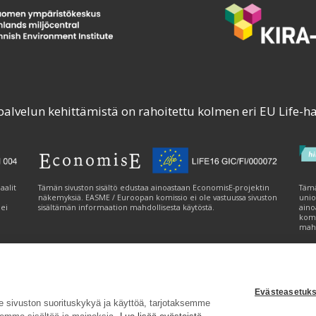
palvelun kehittämistä on rahoitettu kolmen eri EU Life-h
aalit
Tämän sivuston sisältö edustaa ainoastaan EconomisE-projektin
Tämä
näkemyksiä. EASME / Euroopan komissio ei ole vastuussa sivuston
unio
 ei
sisältämän informaation mahdollisesta käytöstä.
aino
komi
mahd
Evästeasetuks
tavuusseloste
|
Evästeasetukset
|
Lähetä palautetta (syke.fi)
sivuston suorituskykyä ja käyttöä, tarjotaksemme