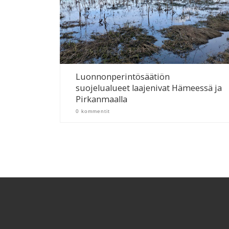
Luonnonperintösäätiön
suojelualueet laajenivat Hämeessä ja
Pirkanmaalla
0 kommentit