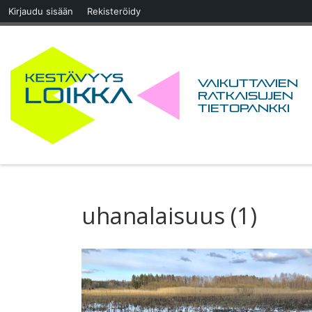
Kirjaudu sisään
Rekisteröidy
Skip to content
Vaikuttavien
ratkaisujen
tietopankki
uhanalaisuus (1)