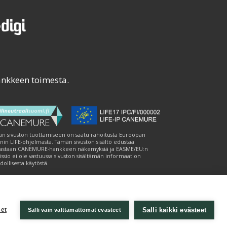
ankkeen toimesta.
n sivuston tuottamiseen on saatu rahoitusta Euroopan
nin LIFE-ohjelmasta. Tämän sivuston sisältö edustaa
astaan CANEMURE-hankkeen näkemyksiä ja EASME/EU:n
ssio ei ole vastuussa sivuston sisältämän informaation
ollisesta käytöstä.
Salli kaikki evästeet
et
Salli vain välttämättömät evästeet