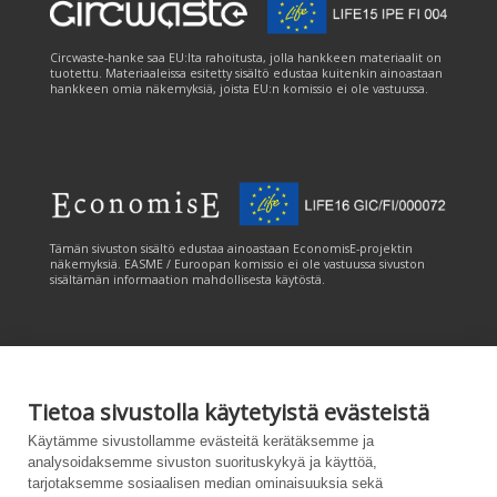
Circwaste-hanke saa EU:lta rahoitusta, jolla hankkeen materiaalit on
tuotettu. Materiaaleissa esitetty sisältö edustaa kuitenkin ainoastaan
hankkeen omia näkemyksiä, joista EU:n komissio ei ole vastuussa.
Tämän sivuston sisältö edustaa ainoastaan EconomisE-projektin
näkemyksiä. EASME / Euroopan komissio ei ole vastuussa sivuston
sisältämän informaation mahdollisesta käytöstä.
Tietoa sivustolla käytetyistä evästeistä
Tämän sivuston tuottamiseen on saatu rahoitusta Euroopan unionin
Käytämme sivustollamme evästeitä kerätäksemme ja
LIFE-ohjelmasta. Tämän sivuston sisältö edustaa ainoastaan
analysoidaksemme sivuston suorituskykyä ja käyttöä,
CANEMURE-hankkeen näkemyksiä ja EASME/EU:n komissio ei ole
tarjotaksemme sosiaalisen median ominaisuuksia sekä
vastuussa sivuston sisältämän informaation mahdollisesta käytöstä.