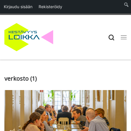
Kirjaudu sisään
Rekisteröidy
Skip to content
Searc
Vali
verkosto (1)