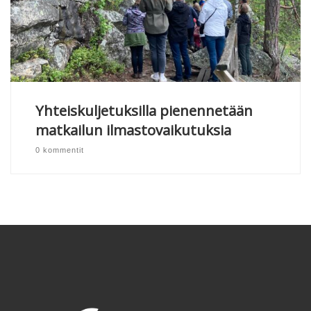
Yhteiskuljetuksilla pienennetään
matkailun ilmastovaikutuksia
0 kommentit