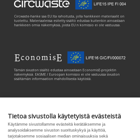
Circwaste-hanke saa EU:lta rahoitusta, jolla hankkeen materiaalit on
tuotettu. Materiaaleissa esitetty sisältö edustaa kuitenkin ainoastaan
hankkeen omia näkemyksiä, joista EU:n komissio ei ole vastuussa.
Tämän sivuston sisältö edustaa ainoastaan EconomisE-projektin
näkemyksiä. EASME / Euroopan komissio ei ole vastuussa sivuston
sisältämän informaation mahdollisesta käytöstä.
Tietoa sivustolla käytetyistä evästeistä
Tämän sivuston tuottamiseen on saatu rahoitusta Euroopan unionin
Käytämme sivustollamme evästeitä kerätäksemme ja
LIFE-ohjelmasta. Tämän sivuston sisältö edustaa ainoastaan
analysoidaksemme sivuston suorituskykyä ja käyttöä,
CANEMURE-hankkeen näkemyksiä ja EASME/EU:n komissio ei ole
tarjotaksemme sosiaalisen median ominaisuuksia sekä
vastuussa sivuston sisältämän informaation mahdollisesta käytöstä.