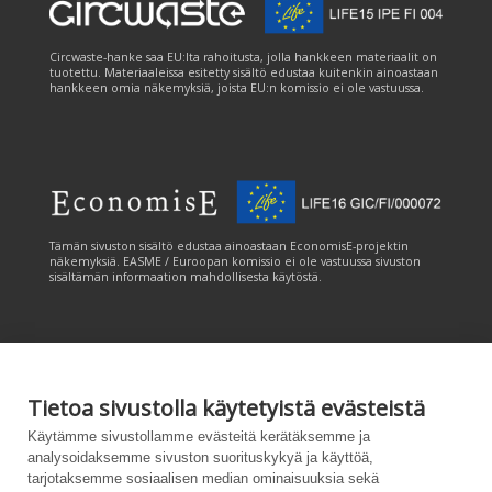
Circwaste-hanke saa EU:lta rahoitusta, jolla hankkeen materiaalit on
tuotettu. Materiaaleissa esitetty sisältö edustaa kuitenkin ainoastaan
hankkeen omia näkemyksiä, joista EU:n komissio ei ole vastuussa.
Tämän sivuston sisältö edustaa ainoastaan EconomisE-projektin
näkemyksiä. EASME / Euroopan komissio ei ole vastuussa sivuston
sisältämän informaation mahdollisesta käytöstä.
Tietoa sivustolla käytetyistä evästeistä
Tämän sivuston tuottamiseen on saatu rahoitusta Euroopan unionin
Käytämme sivustollamme evästeitä kerätäksemme ja
LIFE-ohjelmasta. Tämän sivuston sisältö edustaa ainoastaan
analysoidaksemme sivuston suorituskykyä ja käyttöä,
CANEMURE-hankkeen näkemyksiä ja EASME/EU:n komissio ei ole
tarjotaksemme sosiaalisen median ominaisuuksia sekä
vastuussa sivuston sisältämän informaation mahdollisesta käytöstä.