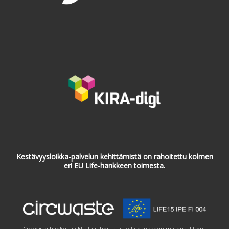
Kestävyysloikka-palvelun kehittämistä on rahoitettu kolmen
eri EU Life-hankkeen toimesta.
Circwaste-hanke saa EU:lta rahoitusta, jolla hankkeen materiaalit on