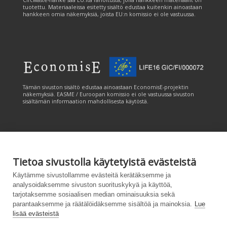
tuotettu. Materiaaleissa esitetty sisältö edustaa kuitenkin ainoastaan
hankkeen omia näkemyksiä, joista EU:n komissio ei ole vastuussa.
Tämän sivuston sisältö edustaa ainoastaan EconomisE-projektin
näkemyksiä. EASME / Euroopan komissio ei ole vastuussa sivuston
sisältämän informaation mahdollisesta käytöstä.
Tietoa sivustolla käytetyistä evästeistä
Tämän sivuston tuottamiseen on saatu rahoitusta Euroopan unionin
Käytämme sivustollamme evästeitä kerätäksemme ja
LIFE-ohjelmasta. Tämän sivuston sisältö edustaa ainoastaan
analysoidaksemme sivuston suorituskykyä ja käyttöä,
CANEMURE-hankkeen näkemyksiä ja EASME/EU:n komissio ei ole
tarjotaksemme sosiaalisen median ominaisuuksia sekä
vastuussa sivuston sisältämän informaation mahdollisesta käytöstä.
parantaaksemme ja räätälöidäksemme sisältöä ja mainoksia.
Lue
lisää evästeistä