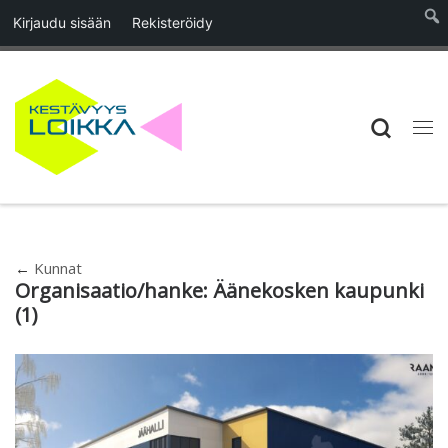
Kirjaudu sisään
Rekisteröidy
Skip to content
Searc
Vali
←
Kunnat
Organisaatio/hanke:
Äänekosken kaupunki
(1)