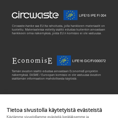
Circwaste-hanke saa EU:lta rahoitusta, jolla hankkeen materiaalit on
tuotettu. Materiaaleissa esitetty sisältö edustaa kuitenkin ainoastaan
hankkeen omia näkemyksiä, joista EU:n komissio ei ole vastuussa.
Tämän sivuston sisältö edustaa ainoastaan EconomisE-projektin
näkemyksiä. EASME / Euroopan komissio ei ole vastuussa sivuston
sisältämän informaation mahdollisesta käytöstä.
Tietoa sivustolla käytetyistä evästeistä
Tämän sivuston tuottamiseen on saatu rahoitusta Euroopan unionin
Käytämme sivustollamme evästeitä kerätäksemme ja