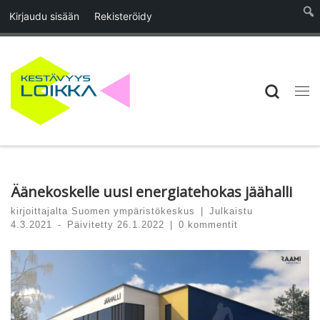
Kirjaudu sisään
Rekisteröidy
Skip to content
Searc
Vali
Äänekoskelle uusi energiatehokas jäähalli
kirjoittajalta
Suomen ympäristökeskus
|
Julkaistu
4.3.2021
-
Päivitetty
26.1.2022
|
0 kommentit