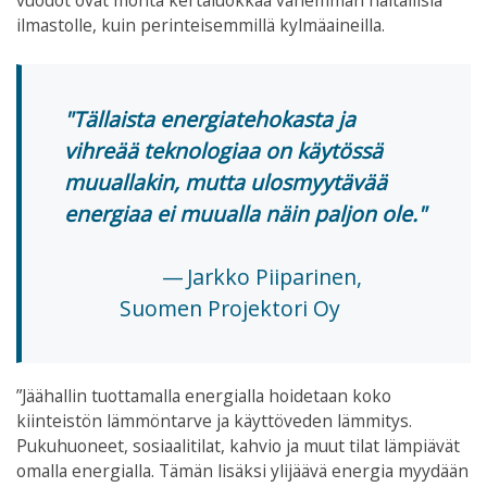
vuodot ovat monta kertaluokkaa vähemmän haitallisia
ilmastolle, kuin perinteisemmillä kylmäaineilla.
Tällaista energiatehokasta ja
vihreää teknologiaa on käytössä
muuallakin, mutta ulosmyytävää
energiaa ei muualla näin paljon ole.
Jarkko Piiparinen,
Suomen Projektori Oy
”Jäähallin tuottamalla energialla hoidetaan koko
kiinteistön lämmöntarve ja käyttöveden lämmitys.
Pukuhuoneet, sosiaalitilat, kahvio ja muut tilat lämpiävät
omalla energialla. Tämän lisäksi ylijäävä energia myydään