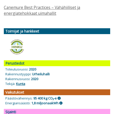
Canemure Best Practices – Vähähiiliset ja
energiatehokkaat uimahallit
Toimijat ja hankkeet
Perustiedot
Toteutusvuosi:
2020
Rakennustyyppi:
Urheiluhalli
Rakennusvuosi:
2020
Tekijä:
Kunta
Vaikutukset
Päästövähennys:
95 400 kg CO₂-e
Energiansäästö:
1,8 miljoonaa
kWh
Sijainti