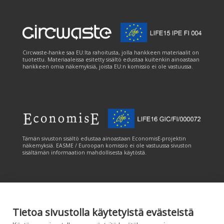
Circwaste-hanke saa EU:lta rahoitusta, jolla hankkeen materiaalit on
tuotettu. Materiaaleissa esitetty sisältö edustaa kuitenkin ainoastaan
hankkeen omia näkemyksiä, joista EU:n komissio ei ole vastuussa.
Tämän sivuston sisältö edustaa ainoastaan EconomisE-projektin
näkemyksiä. EASME / Euroopan komissio ei ole vastuussa sivuston
sisältämän informaation mahdollisesta käytöstä.
Tietoa sivustolla käytetyistä evästeistä