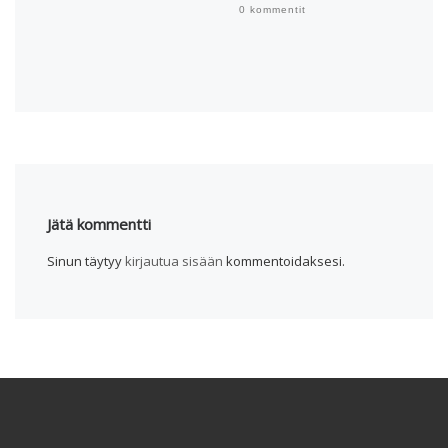
0 kommentit
0 komme
Jätä kommentti
Sinun täytyy
kirjautua sisään
kommentoidaksesi.