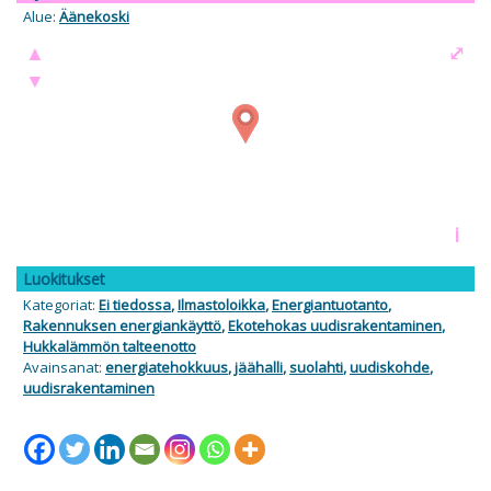
Alue:
Äänekoski
▲
⤢
▼
i
Luokitukset
Kategoriat:
Ei tiedossa
,
Ilmastoloikka
,
Energiantuotanto
,
Rakennuksen energiankäyttö
,
Ekotehokas uudisrakentaminen
,
Hukkalämmön talteenotto
Avainsanat:
energiatehokkuus
,
jäähalli
,
suolahti
,
uudiskohde
,
uudisrakentaminen