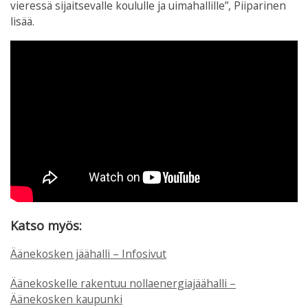
vieressä sijaitsevalle koululle ja uimahallille”, Piiparinen
lisää.
Katso myös:
Äänekosken jäähalli – Infosivut
Äänekoskelle rakentuu nollaenergiajäähalli –
Äänekosken kaupunki