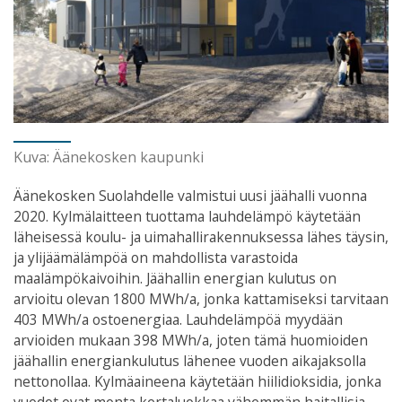
Kuva: Äänekosken kaupunki
Äänekosken Suolahdelle valmistui uusi jäähalli vuonna
2020. Kylmälaitteen tuottama lauhdelämpö käytetään
läheisessä koulu- ja uimahallirakennuksessa lähes täysin,
ja ylijäämälämpöä on mahdollista varastoida
maalämpökaivoihin. Jäähallin energian kulutus on
arvioitu olevan 1800 MWh/a, jonka kattamiseksi tarvitaan
403 MWh/a ostoenergiaa. Lauhdelämpöä myydään
arvioiden mukaan 398 MWh/a, joten tämä huomioiden
jäähallin energiankulutus lähenee vuoden aikajaksolla
nettonollaa. Kylmäaineena käytetään hiilidioksidia, jonka