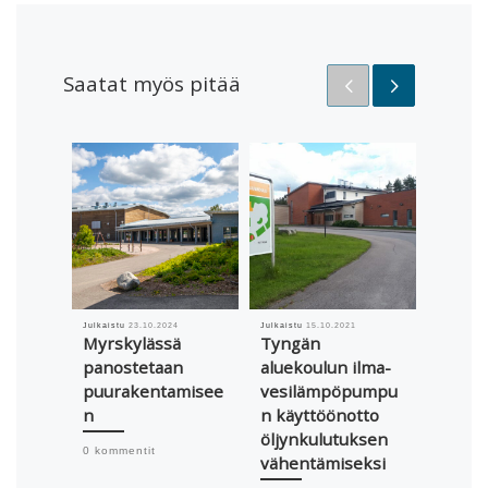
Saatat myös pitää
Julkaistu
23.10.2024
Julkaistu
15.10.2021
Julkaistu
Myrskylässä
Tyngän
Hami
panostetaan
aluekoulun ilma-
kaupu
puurakentamisee
vesilämpöpumpu
palkitt
n
n käyttöönotto
Ruiss
öljynkulutuksen
liikun
0 kommentit
vähentämiseksi
sähkö
LED-r