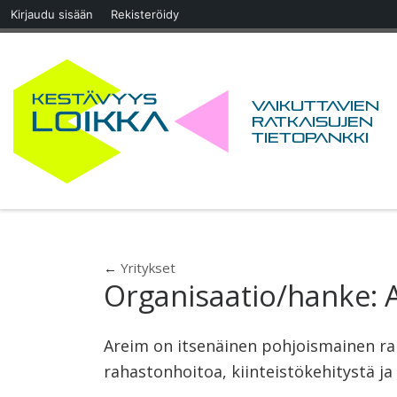
Kirjaudu sisään
Rekisteröidy
Skip to content
Vaikuttavien
ratkaisujen
tietopankki
←
Yritykset
Organisaatio/hanke:
Areim on itsenäinen pohjoismainen rah
rahastonhoitoa, kiinteistökehitystä ja