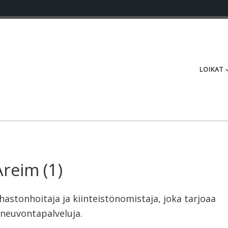
LOIKAT
Areim
(1)
astonhoitaja ja kiinteistönomistaja, joka tarjoaa
 neuvontapalveluja.