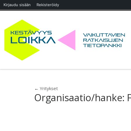
Kirjaudu sisään
Rekisteröidy
Skip to content
Vaikuttavien
ratkaisujen
tietopankki
←
Yritykset
Organisaatio/hanke: