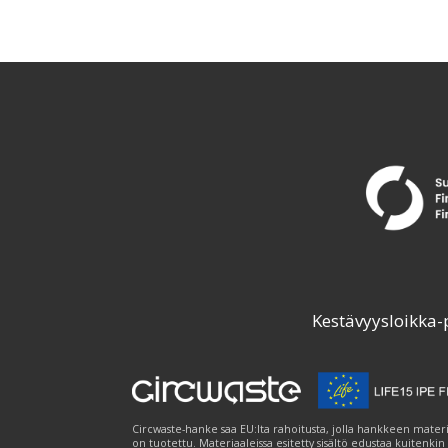
Kestävyysloikka-
Circwaste-hanke saa EU:lta rahoitusta, jolla hankkeen materi
on tuotettu. Materiaaleissa esitetty sisältö edustaa kuitenkin