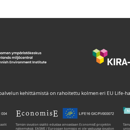
palvelun kehittämistä on rahoitettu kolmen eri EU Life-h
aalit
Tämän sivuston sisältö edustaa ainoastaan EconomisE-projektin
Tämä
näkemyksiä. EASME / Euroopan komissio ei ole vastuussa sivuston
unio