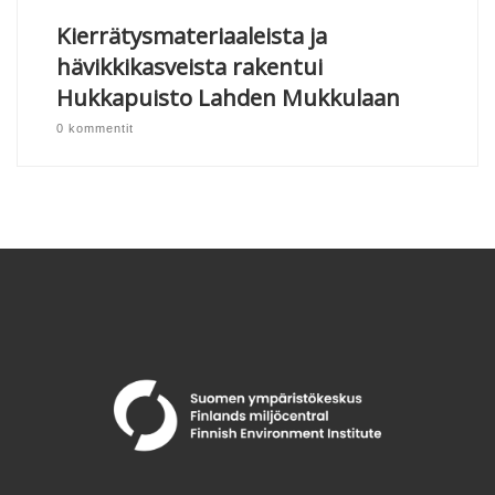
Kierrätysmateriaaleista ja
hävikkikasveista rakentui
Hukkapuisto Lahden Mukkulaan
0 kommentit