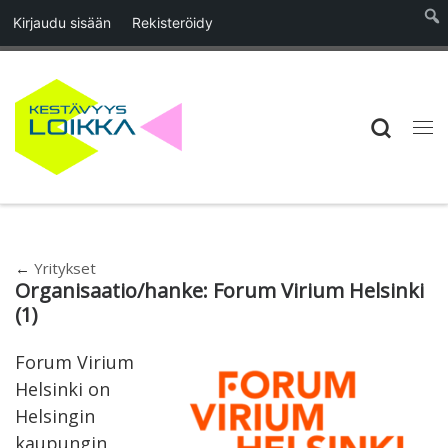
Kirjaudu sisään
Rekisteröidy
Skip to content
Searc
Vali
←
Yritykset
Organisaatio/hanke:
Forum Virium Helsinki
(1)
Forum Virium
Helsinki on
Helsingin
kaupungin