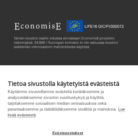
Tämän sivuston sisältö edustaa ainoastaan EconomisE-projektin
näkemyksiä. EASME / Euroopan komissio ei ole vastuussa sivuston
sisältämän informaation mahdollisesta käytöstä.
Tietoa sivustolla käytetyistä evästeistä
Tämän sivuston tuottamiseen on saatu rahoitusta Euroopan unionin
Käytämme sivustollamme evästeitä kerätäksemme ja
LIFE-ohjelmasta. Tämän sivuston sisältö edustaa ainoastaan
analysoidaksemme sivuston suorituskykyä ja käyttöä,
CANEMURE-hankkeen näkemyksiä ja EASME/EU:n komissio ei ole
tarjotaksemme sosiaalisen median ominaisuuksia sekä
vastuussa sivuston sisältämän informaation mahdollisesta käytöstä.
parantaaksemme ja räätälöidäksemme sisältöä ja mainoksia.
Lue
lisää evästeistä
Evästeasetukset