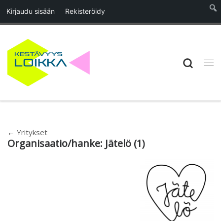
Kirjaudu sisään
Rekisteröidy
Skip to content
Searc
Vali
←
Yritykset
Organisaatio/hanke:
Jätelö
(1)