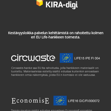
Kestävyysloikka-palvelun kehittämistä on rahoitettu kolmen
eri EU Life-hankkeen toimesta.
Circwaste-hanke saa EU:lta rahoitusta, jolla hankkeen materiaalit on
tuotettu. Materiaaleissa esitetty sisältö edustaa kuitenkin ainoastaan
hankkeen omia näkemyksiä, joista EU:n komissio ei ole vastuussa.
Tämän sivuston sisältö edustaa ainoastaan EconomisE-projektin