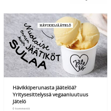
Hävikkiperunasta jäätelöä?
Yritysesittelyssä vegaaniuutuus
Jätelö
0 kommentit