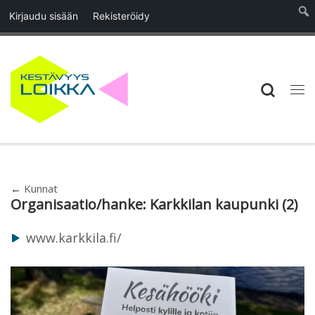
Kirjaudu sisään
Rekisteröidy
Skip to content
Searc
Vali
←
Kunnat
Organisaatio/hanke:
Karkkilan kaupunki
(2)
www.karkkila.fi/