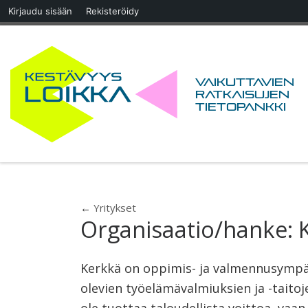
Kirjaudu sisään
Rekisteröidy
Skip to content
Vaikuttavien
ratkaisujen
tietopankki
←
Yritykset
Organisaatio/hanke:
Kerkkä on oppimis- ja valmennusympär
olevien työelämävalmiuksien ja -taito