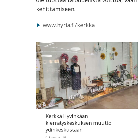
ole tuottaa taloudellista voittoa, va
kehittämiseen.
www.hyria.fi/kerkka
Kerkkä Hyvinkään
kierrätyskeskuksen muutto
ydinkeskustaan
0 kommentit