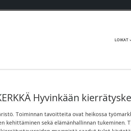
LOIKAT
KERKKÄ Hyvinkään kierrätysk
istö. Toiminnan tavoitteita ovat heikossa työmar
jen kehittäminen sekä elämänhallinnan tukeminen. T