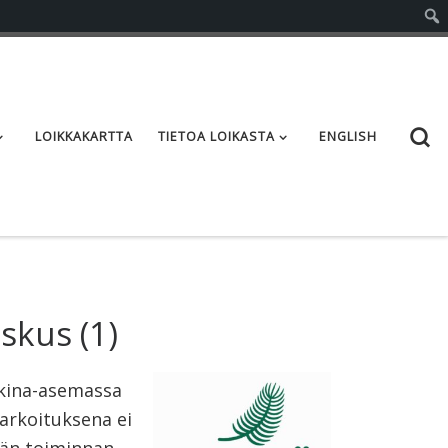
S
LOIKKAKARTTA
TIETOA LOIKASTA
ENGLISH
eskus
(1)
kkina-asemassa
arkoituksena ei