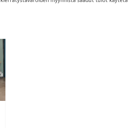
an kierrätystavaroiden myynnistä saadut tulot käyte