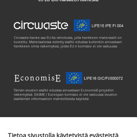
Circwaste-hanke saa EU:lta rahoitusta, jolla hankkeen materiaalit on
tuotettu. Materiaaleissa esitetty sisältö edustaa kuitenkin ainoastaan
hankkeen omia näkemyksiä, joista EU:n komissio ei ole vastuussa.
Tämän sivuston sisältö edustaa ainoastaan EconomisE-projektin
näkemyksiä. EASME / Euroopan komissio ei ole vastuussa sivuston
sisältämän informaation mahdollisesta käytöstä.
Tietoa sivustolla käytetyistä evästeistä