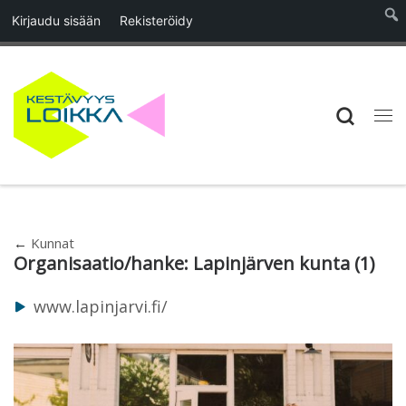
Kirjaudu sisään
Rekisteröidy
Skip to content
Searc
Vali
←
Kunnat
Organisaatio/hanke:
Lapinjärven kunta
(1)
www.lapinjarvi.fi/