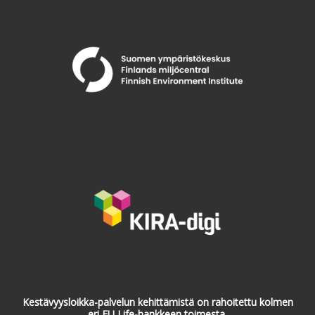
Kestävyysloikka-palvelun kehittämistä on rahoitettu kolmen
eri EU Life-hankkeen toimesta.