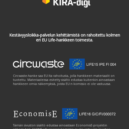
Kestävyysloikka-palvelun kehittämistä on rahoitettu kolmen
eri EU Life-hankkeen toimesta.
Circwaste-hanke saa EU:lta rahoitusta, jolla hankkeen materiaalit on
tuotettu. Materiaaleissa esitetty sisältö edustaa kuitenkin ainoastaan
hankkeen omia näkemyksiä, joista EU:n komissio ei ole vastuussa.
Tämän sivuston sisältö edustaa ainoastaan EconomisE-projektin