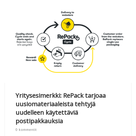
Yritysesimerkki: RePack tarjoaa
uusiomateriaaleista tehtyjä
uudelleen käytettäviä
postipakkauksia
0 kommentit