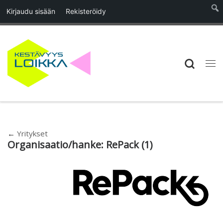
Kirjaudu sisään
Rekisteröidy
Skip to content
Searc
Vali
←
Yritykset
Organisaatio/hanke:
RePack
(1)