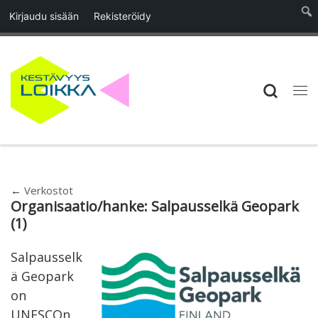
Kirjaudu sisään
Rekisteröidy
Skip to content
Searc
Vali
←
Verkostot
Organisaatio/hanke:
Salpausselkä Geopark
(1)
Salpausselk
ä Geopark
on
UNESCOn