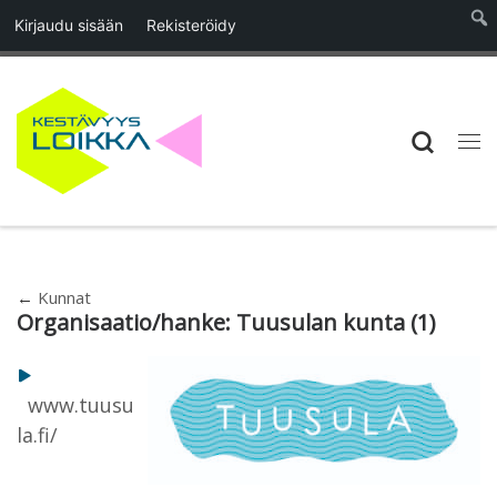
Kirjaudu sisään
Rekisteröidy
Skip to content
Searc
Vali
←
Kunnat
Organisaatio/hanke:
Tuusulan kunta
(1)
www.tuusu
la.fi/