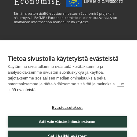
Tämän sivuston sisältö edustaa ainoastaan EconomisE-projektin
näkemyksiä. EASME / Euroopan komissio ei ole vastuussa sivuston
sisältämän informaation mahdollisesta käytöstä.
Tietoa sivustolla käytetyistä evästeistä
Tämän sivuston tuottamiseen on saatu rahoitusta Euroopan unionin
Käytämme sivustollamme evästeitä kerätäksemme ja
LIFE-ohjelmasta. Tämän sivuston sisältö edustaa ainoastaan
analysoidaksemme sivuston suorituskykyä ja käyttöä,
CANEMURE-hankkeen näkemyksiä ja EASME/EU:n komissio ei ole
tarjotaksemme sosiaalisen median ominaisuuksia sekä
vastuussa sivuston sisältämän informaation mahdollisesta käytöstä.
parantaaksemme ja räätälöidäksemme sisältöä ja mainoksia.
Lue
lisää evästeistä
Evästeasetukset
Palvelukuvaus
|
Tietosuojailmoitus
|
Salli vain välttämättömät evästeet
Saavutettavuusseloste
|
Evästeasetukset
|
Lähetä
palautetta (syke.fi)
Salli kaikki evästeet