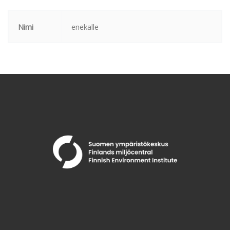
Nimi
enekalle