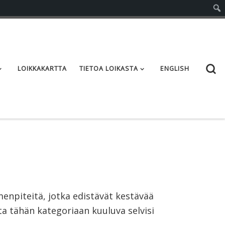
S
LOIKKAKARTTA
TIETOA LOIKASTA
ENGLISH
menpiteitä, jotka edistävät kestävää
ista tähän kategoriaan kuuluva selvisi