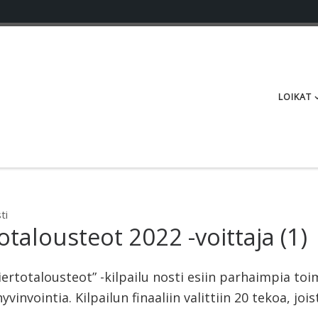
LOIKAT
ti
talousteot 2022 -voittaja (1)
rtotalousteot” -kilpailu nosti esiin parhaimpia toi
vinvointia. Kilpailun finaaliin valittiin 20 tekoa, jo