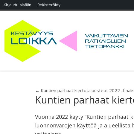
Kirjaudu sisään
Rekisteröidy
Skip to content
Vaikuttavien
ratkaisujen
tietopankki
←
Kuntien parhaat kiertotalousteot 2022 -finalis
Kuntien parhaat kierto
Vuonna 2022 käyty ”Kuntien parhaat kie
luonnonvarojen käyttöä ja alueellista hy