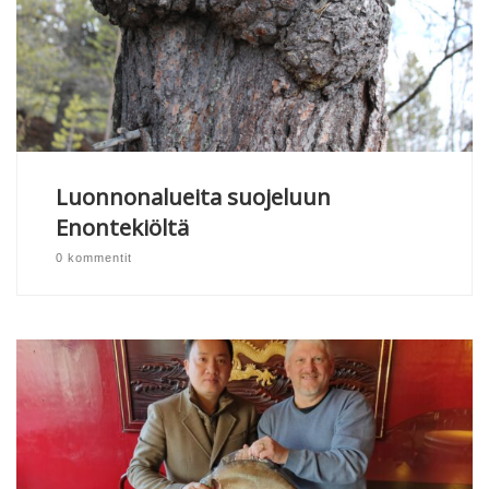
Luonnonalueita suojeluun
Enontekiöltä
0 kommentit