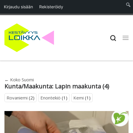
Kirjaudu sisään
Rekisteröidy
Skip to content
Searc
Vali
←
Koko Suomi
Kunta/Maakunta:
Lapin maakunta
(4)
Rovaniemi
(2)
Enontekiö
(1)
Kemi
(1)