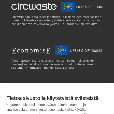
Circwaste-hanke saa EU:lta rahoitusta, jolla hankkeen materiaalit on
tuotettu. Materiaaleissa esitetty sisältö edustaa kuitenkin ainoastaan
hankkeen omia näkemyksiä, joista EU:n komissio ei ole vastuussa.
Tämän sivuston sisältö edustaa ainoastaan EconomisE-projektin
näkemyksiä. EASME / Euroopan komissio ei ole vastuussa sivuston
sisältämän informaation mahdollisesta käytöstä.
Tietoa sivustolla käytetyistä evästeistä
Tämän sivuston tuottamiseen on saatu rahoitusta Euroopan unionin
Käytämme sivustollamme evästeitä kerätäksemme ja
LIFE-ohjelmasta. Tämän sivuston sisältö edustaa ainoastaan
analysoidaksemme sivuston suorituskykyä ja käyttöä,
CANEMURE-hankkeen näkemyksiä ja EASME/EU:n komissio ei ole