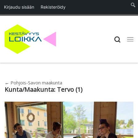
Kirjaudu sisään
Rekisteröidy
Skip to content
Searc
Vali
←
Pohjois-Savon maakunta
Kunta/Maakunta:
Tervo
(1)