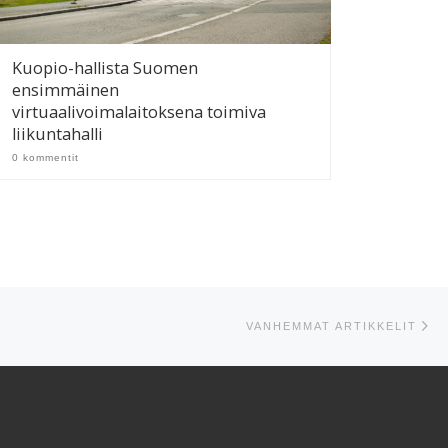
Kuopio-hallista Suomen
ensimmäinen
virtuaalivoimalaitoksena toimiva
liikuntahalli
0 kommentit
Va
VANHEMMAT ARTIKKELIT