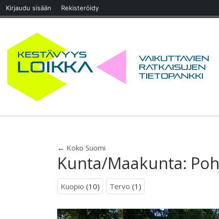
Kirjaudu sisään
Rekisteröidy
Skip to content
Vaikuttavien
ratkaisujen
tietopankki
←
Koko Suomi
Kunta/Maakunta:
Poh
Kuopio
(10)
Tervo
(1)