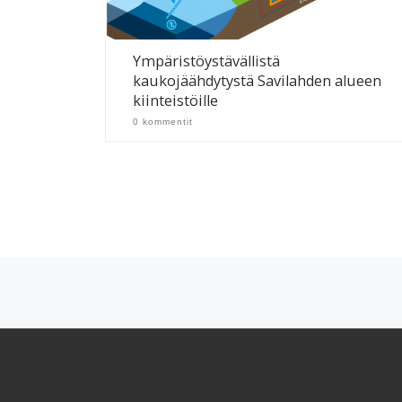
Ympäristöystävällistä
kaukojäähdytystä Savilahden alueen
kiinteistöille
0 kommentit
Artikkelien navigointi