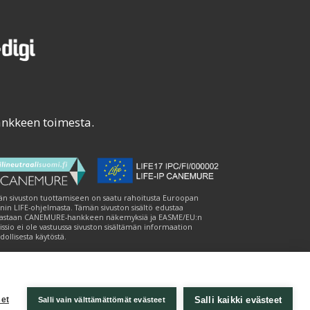
ankkeen toimesta.
n sivuston tuottamiseen on saatu rahoitusta Euroopan
nin LIFE-ohjelmasta. Tämän sivuston sisältö edustaa
astaan CANEMURE-hankkeen näkemyksiä ja EASME/EU:n
ssio ei ole vastuussa sivuston sisältämän informaation
ollisesta käytöstä.
Salli kaikki evästeet
et
Salli vain välttämättömät evästeet