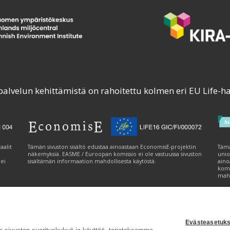
palvelun kehittämistä on rahoitettu kolmen eri EU Life-h
aalit
Tämän sivuston sisältö edustaa ainoastaan EconomisE-projektin
Tämä
näkemyksiä. EASME / Euroopan komissio ei ole vastuussa sivuston
unio
 ei
sisältämän informaation mahdollisesta käytöstä.
aino
komi
mahd
Evästeasetuks
tavuusseloste
|
Evästeasetukset
|
Lähetä palautetta (syke.fi)