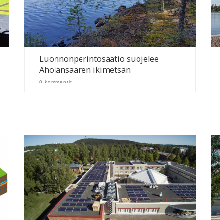
Luonnonperintösäätiö suojelee
Aholansaaren ikimetsän
0 kommentit