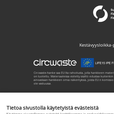
Kestävyysloikka-
Circwaste-hanke saa EU:lta rahoitusta, jolla hankkeen materi
on tuotettu. Materiaaleissa esitetty sisältö edustaa kuitenkin
ainoastaan hankkeen omia näkemyksiä, joista EU:n komissio
ole vastuussa.
Tietoa sivustolla käytetyistä evästeistä
Palvelukuvaus
|
Tietosuojailmoitus
|
Saavutet