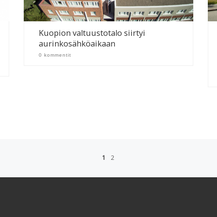
Kuopion valtuustotalo siirtyi
aurinkosähköaikaan
0 kommentit
1
2