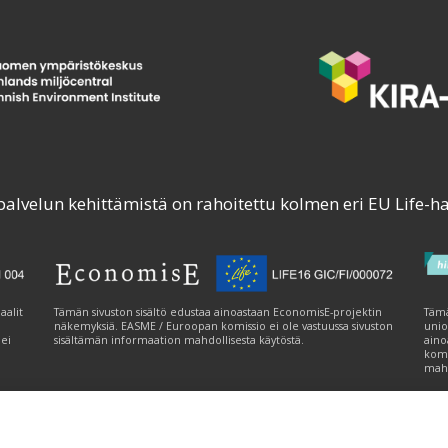
palvelun kehittämistä on rahoitettu kolmen eri EU Life-h
aalit
Tämän sivuston sisältö edustaa ainoastaan EconomisE-projektin
Tämä
näkemyksiä. EASME / Euroopan komissio ei ole vastuussa sivuston
unio
 ei
sisältämän informaation mahdollisesta käytöstä.
aino
komi
mahd