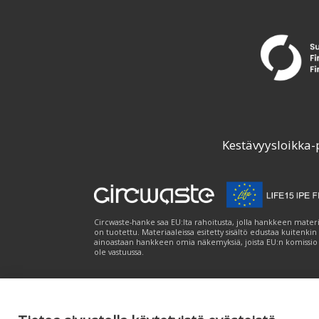
Kestävyysloikka-
Circwaste-hanke saa EU:lta rahoitusta, jolla hankkeen materi
on tuotettu. Materiaaleissa esitetty sisältö edustaa kuitenkin
ainoastaan hankkeen omia näkemyksiä, joista EU:n komissio
ole vastuussa.