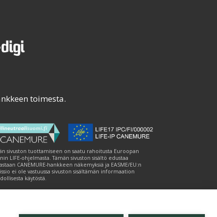
ankkeen toimesta.
n sivuston tuottamiseen on saatu rahoitusta Euroopan
nin LIFE-ohjelmasta. Tämän sivuston sisältö edustaa
astaan CANEMURE-hankkeen näkemyksiä ja EASME/EU:n
ssio ei ole vastuussa sivuston sisältämän informaation
ollisesta käytöstä.