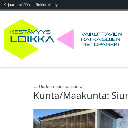
Kirjaudu sisään
Rekisteröidy
Skip to content
Vaikuttavien
ratkaisujen
tietopankki
←
Uudenmaan maakunta
Kunta/Maakunta:
Siu