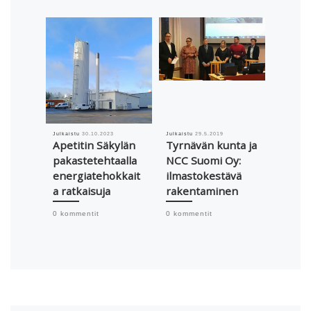
Julkaistu
30.10.2023
Julkaistu
29.5.2019
Julkaistu
Apetitin Säkylän
Tyrnävän kunta ja
Tuuli
pakastetehtaalla
NCC Suomi Oy:
amisel
energiatehokkait
ilmastokestävä
konkre
a ratkaisuja
rakentaminen
ilmast
0 kommentit
0 kommentit
0 komme