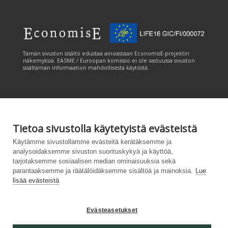
Tämän sivuston sisältö edustaa ainoastaan EconomisE-projektin
näkemyksiä. EASME / Euroopan komissio ei ole vastuussa sivuston
sisältämän informaation mahdollisesta käytöstä.
Tietoa sivustolla käytetyistä evästeistä
Tämän sivuston tuottamiseen on saatu rahoitusta Euroopan unionin
Käytämme sivustollamme evästeitä kerätäksemme ja
LIFE-ohjelmasta. Tämän sivuston sisältö edustaa ainoastaan
analysoidaksemme sivuston suorituskykyä ja käyttöä,
CANEMURE-hankkeen näkemyksiä ja EASME/EU:n komissio ei ole
tarjotaksemme sosiaalisen median ominaisuuksia sekä
vastuussa sivuston sisältämän informaation mahdollisesta käytöstä.
parantaaksemme ja räätälöidäksemme sisältöä ja mainoksia.
Lue
lisää evästeistä
Evästeasetukset