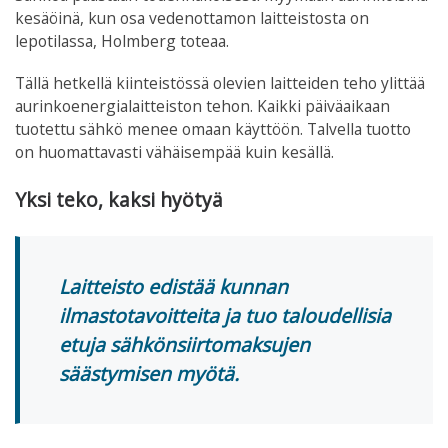
kesäöinä, kun osa vedenottamon laitteistosta on
lepotilassa,
Holmberg toteaa.
Tällä hetkellä kiinteistössä olevien laitteiden teho ylittää
aurinkoenergialaitteiston tehon. Kaikki päiväaikaan
tuotettu sähkö menee omaan käyttöön. Talvella tuotto
on
huomattavasti
vähäisempää kuin kesällä.
Yksi teko, kaksi hyötyä
Laitteisto edistää kunnan
ilmastotavoitteita ja tuo taloudellisia
etuja sähkönsiirtomaksujen
säästymisen myötä.