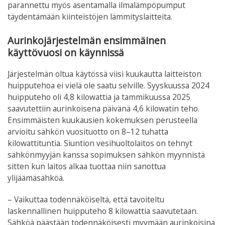
parannettu myös asentamalla ilmalämpöpumput
täydentämään kiinteistöjen lämmityslaitteita.
Aurinkojärjestelmän ensimmäinen
käyttövuosi on käynnissä
Järjestelmän oltua käytössä viisi kuukautta laitteiston
huipputehoa ei vielä ole saatu selville. Syyskuussa 2024
huipputeho oli 4,8 kilowattia ja tammikuussa 2025
saavutettiin aurinkoisena päivänä 4,6 kilowatin teho.
Ensimmäisten kuukausien kokemuksen perusteella
arvioitu sähkön vuosituotto on 8–12 tuhatta
kilowattituntia.
Siuntion vesihuoltolaitos
on tehnyt
sähkönmyyjän kanssa sopimuksen sähkön myynnistä
sitten kun laitos alkaa tuottaa niin sanottua
ylijäämäsähköä.
– Vaikuttaa todennäköiseltä, että tavoiteltu
laskennallinen huipputeho 8 kilowattia saavutetaan.
Sähköä päästään todennäköisesti myymään aurinkoisina