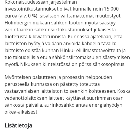
Kokonaisuudessaan järjestelmän
investointikustannukset olivat
kunnalle
noin 15 000
euroa (alv. 0 %), sisältäen välttämättömät muutostyöt.
Holmbergin mukaan sähkön tuoton myötä säästyy
vähintäänkin sähkönsiirtokustannukset jokaisesta
tuotetusta kilowattitunnista. Kunnassa ajatellaan, että
laitteiston hyötyjä voidaan arvioida kahdella tavalla:
laitteisto edistää kunnan Hinku- eli ilmastotavoitteita ja
tuo taloudellisia etuja sähkönsiirtomaksujen säästymisen
myötä. Nikuksen kiinteistössä on pörssisähkösopimus.
Myönteisen palautteen ja prosessin helppouden
perusteella kunnassa on päätetty toteuttaa
vastaavanlaisen laitteiston toiseenkin kohteeseen. Koska
vedenottolaitoksen laitteet käyttävät suurimman osan
sähköstä päivällä, aurinkosähkö antaa energiahyödyn
oikea-aikaisesti.
Lisätietoja