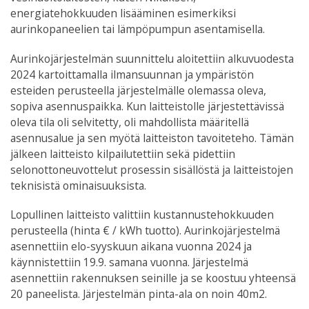
energiatehokkuuden lisääminen esimerkiksi
aurinkopaneelien tai lämpöpumpun asentamisella.
Aurinkojärjestelmän suunnittelu
aloitettiin alkuvuodesta
2024 kartoittamalla
ilmansuunnan ja ympäristön
esteiden perusteella järjestelmälle olemassa oleva,
sopiva asennuspaikka. Kun laitteistolle järjestettävissä
oleva tila oli selvitetty, oli mahdollista määritellä
asennusalue ja sen myötä laitteiston tavoiteteho. Tämän
jälkeen
laitteisto kilpailutettiin sekä pidettiin
selonottoneuvottelut prosessin sisällöstä ja laitteistojen
teknisistä ominaisuuksista.
Lopullinen laitteisto valittiin kustannustehokkuuden
perusteella (hinta € / kWh tuotto). Aurinkojärjestelmä
asennettiin elo-syyskuun aikana vuonna 2024 ja
käynnistettiin 19.9. samana vuonna. Järjestelmä
asennettiin rakennuksen seinille ja se koostuu yhteensä
20 paneelista. Järjestelmän pinta-ala on noin 40m
2
.