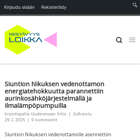
Kirjaudu sisään
Rekisteröidy
Skip to content
Searc
Vali
Siuntion Nikuksen vedenottamon
energiatehokkuutta parannettiin
aurinkosähköjärjestelmällä ja
ilmalämpöpumpuilla
kirjoittajalta
Uudenmaan liitto
|
Julkaistu
29.1.2025
|
0 kommentit
Siuntion
Niku
ksen
vedenottamolle
asennettiin