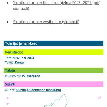
Siuntion kunnan Ilmasto-ohjelma 2023–2027 (pdf,
siuntio.fi)
Siuntion kunnan vesihuolto (siuntio.fi)
Toimijat ja hankkeet
Perustiedot
Toteutusvuosi:
2024
Tekijä:
Kunta
Talous
Investointi:
15 000 euroa
Sijainti
Alueet:
Siuntio
,
Uudenmaan maakunta
▲
⤢
▼