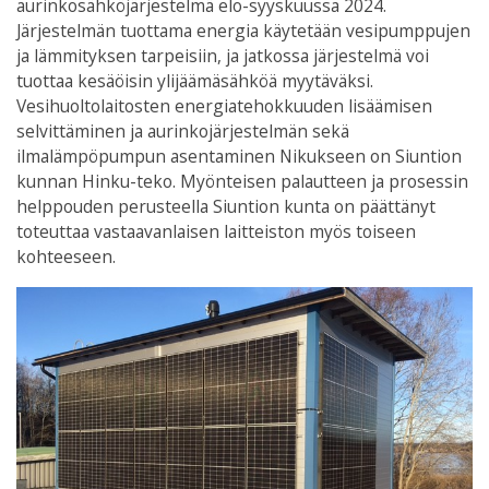
aurinkosähköjärjestelmä elo-syyskuu
ssa
2024.
Järjestelmä
n
tuottama
energia käytetään vesipumppujen
ja lämmityksen tarpeisiin
, ja jatkossa järjestelmä voi
tuottaa kesäöisin ylijäämäsähköä myytäväksi
.
Vesihuoltolaitosten energiatehokkuuden lisäämisen
selvittäminen ja
a
u
rinkojärjestelmän
sekä
ilmalämpöpumpun
asentaminen
Nikukseen
on
Siuntion
kunnan
Hinku-teko
.
M
yönteisen palautteen ja
prosessin
helppouden perusteella
Siuntion kunta
on päättänyt
toteuttaa vastaavanlaisen laitteiston
myös
toiseen
kohteeseen.