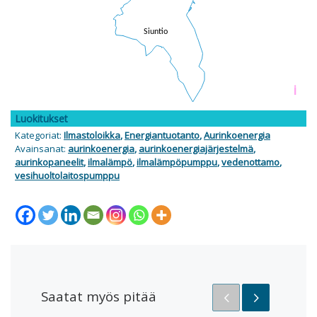
i
Luokitukset
Kategoriat:
Ilmastoloikka
,
Energiantuotanto
,
Aurinkoenergia
Avainsanat:
aurinkoenergia
,
aurinkoenergiajärjestelmä
,
aurinkopaneelit
,
ilmalämpö
,
ilmalämpöpumppu
,
vedenottamo
,
vesihuoltolaitospumppu
Saatat myös pitää