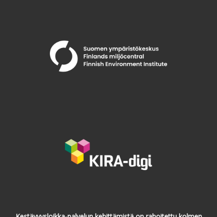
Kestävyysloikka-palvelun kehittämistä on rahoitettu kolmen