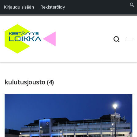
Kirjaudu sisään
Rekisteröidy
Skip to content
Searc
Vali
kulutusjousto (4)