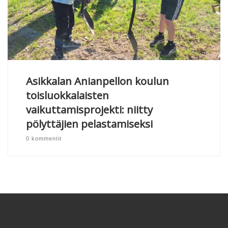
Asikkalan Anianpellon koulun
toisluokkalaisten
vaikuttamisprojekti: niitty
pölyttäjien pelastamiseksi
0 kommentit