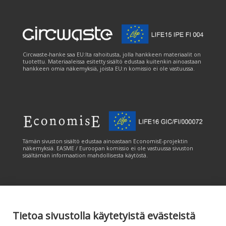
Circwaste-hanke saa EU:lta rahoitusta, jolla hankkeen materiaalit on
tuotettu. Materiaaleissa esitetty sisältö edustaa kuitenkin ainoastaan
hankkeen omia näkemyksiä, joista EU:n komissio ei ole vastuussa.
Tämän sivuston sisältö edustaa ainoastaan EconomisE-projektin
näkemyksiä. EASME / Euroopan komissio ei ole vastuussa sivuston
sisältämän informaation mahdollisesta käytöstä.
Tietoa sivustolla käytetyistä evästeistä