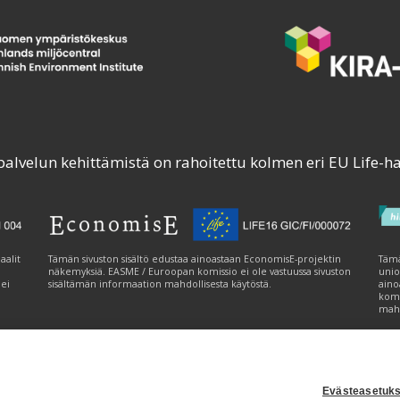
palvelun kehittämistä on rahoitettu kolmen eri EU Life-h
aalit
Tämän sivuston sisältö edustaa ainoastaan EconomisE-projektin
Tämä
näkemyksiä. EASME / Euroopan komissio ei ole vastuussa sivuston
unio
 ei
sisältämän informaation mahdollisesta käytöstä.
aino
komi
mahd
Evästeasetuks
tavuusseloste
|
Evästeasetukset
|
Lähetä palautetta (syke.fi)