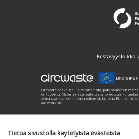
Kestävyysloikka-
Circwaste-hanke saa EU:lta rahoitusta, jolla hankkeen materi
on tuotettu. Materiaaleissa esitetty sisältö edustaa kuitenkin
ainoastaan hankkeen omia näkemyksiä, joista EU:n komissio
ole vastuussa.
Tietoa sivustolla käytetyistä evästeistä
Palvelukuvaus
|
Tietosuojailmoitus
|
Saavutet