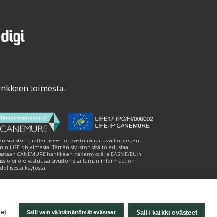
ankkeen toimesta.
n sivuston tuottamiseen on saatu rahoitusta Euroopan
nin LIFE-ohjelmasta. Tämän sivuston sisältö edustaa
astaan CANEMURE-hankkeen näkemyksiä ja EASME/EU:n
ssio ei ole vastuussa sivuston sisältämän informaation
ollisesta käytöstä.
Salli kaikki evästeet
et
Salli vain välttämättömät evästeet