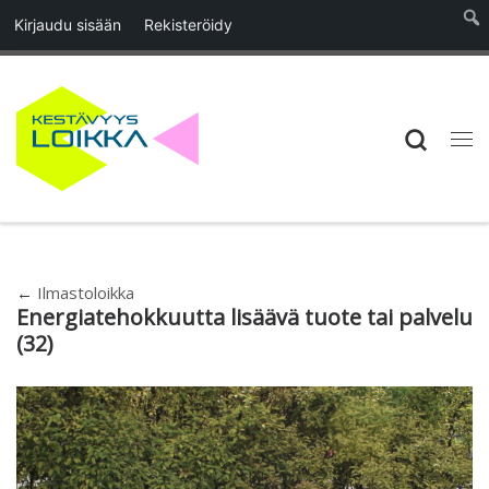
Kirjaudu sisään
Rekisteröidy
Skip to content
Searc
Vali
←
Ilmastoloikka
Energiatehokkuutta lisäävä tuote tai palvelu
(32)