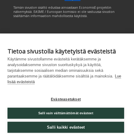
Tämän sivuston sisältö edustaa ainoastaan EconomisE-projektin
näkemyksiä. EASME / Euroopan komissio ei ole vastuussa sivuston
sisältämän informaation mahdollisesta käytöstä.
Tietoa sivustolla käytetyistä evästeistä
Käytämme sivustollamme evästeitä kerätäksemme ja
Tämän sivuston tuottamiseen on saatu rahoitusta Euroopan unionin
LIFE-ohjelmasta. Tämän sivuston sisältö edustaa ainoastaan
analysoidaksemme sivuston suorituskykyä ja käyttöä,
CANEMURE-hankkeen näkemyksiä ja EASME/EU:n komissio ei ole
tarjotaksemme sosiaalisen median ominaisuuksia sekä
vastuussa sivuston sisältämän informaation mahdollisesta käytöstä.
parantaaksemme ja räätälöidäksemme sisältöä ja mainoksia.
Lue
lisää evästeistä
Evästeasetukset
Palvelukuvaus
|
Tietosuojailmoitus
|
Salli vain välttämättömät evästeet
Saavutettavuusseloste
|
Evästeasetukset
|
Lähetä
palautetta (syke.fi)
Salli kaikki evästeet
Powered by
– Suunniteltu
Customizrilla