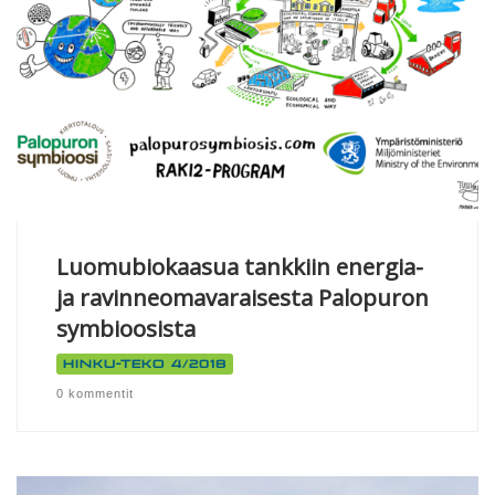
Luomubiokaasua tankkiin energia-
ja ravinneomavaraisesta Palopuron
symbioosista
Hinku-teko 4/2018
0 kommentit