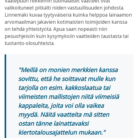
Vaatepuun rekkeihin suomalaiset vaatteet ovat
valikoituneet pitkälti niiden vastuullisuuden johdosta.
Linnemäki kuvaa tyytyväisenä kuinka helppoa lainaamon
arvomaailman jakavien kotimaisten toimijoiden kanssa
on tehdä yhteistyötä. Apua saan nopeasti niin
pesuohjeisiin kuin kysymyksiin vaatteiden taustasta tai
tuotanto-olosuhteista.
Meillä on monien merkkien kanssa
sovittu, että he soittavat mulle kun
tarjolla on esim. kakkoslaatua tai
viimeisten mallistojen niitä viimeisiä
kappaleita, joita voi olla vaikea
myydä. Näitä vaatteita mä sitten
ostan tänne lainattavaksi
kiertotalousajattelun mukaan.