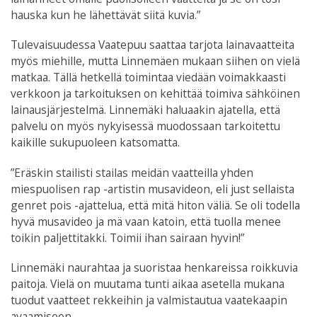
hauska kun he lähettävät siitä kuvia.”
Tulevaisuudessa Vaatepuu saattaa tarjota lainavaatteita
myös miehille, mutta Linnemäen mukaan siihen on vielä
matkaa. Tällä hetkellä toimintaa viedään voimakkaasti
verkkoon ja tarkoituksen on kehittää toimiva sähköinen
lainausjärjestelmä. Linnemäki haluaakin ajatella, että
palvelu on myös nykyisessä muodossaan tarkoitettu
kaikille sukupuoleen katsomatta.
”Eräskin stailisti stailas meidän vaatteilla yhden
miespuolisen rap -artistin musavideon, eli just sellaista
genret pois -ajattelua, että mitä hiton väliä. Se oli todella
hyvä musavideo ja mä vaan katoin, että tuolla menee
toikin paljettitakki. Toimii ihan sairaan hyvin!”
Linnemäki naurahtaa ja suoristaa henkareissa roikkuvia
paitoja. Vielä on muutama tunti aikaa asetella mukana
tuodut vaatteet rekkeihin ja valmistautua vaatekaapin
avaamiseen.