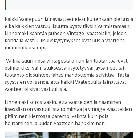
Kaikki Vaatepuun lainavaatteet eivät kuitenkaan ole uusia
eikä kaikkien vastuullisuutta pysty täysin varmistamaan.
Linnemäki kääntää puheen Vintage -vaatteisiin, joiden
kohdalla vastuullisuuskysymykset ovat uusia vaatteita
monimutkaisempia.
”Vaikka suurin osa vintagesta onkin lähituotantoa, ovat
esimerkiksi valmistuksessa käytetyt värjäysaineet tai
tuotanto-olosuhteet lähes mahdottomia selvittää. Tästä
syystä en voi sanoa, että kaikki Vaatepuulta lainattavat
vaatteet olisivat vastuullisia.”
Linnemäki korostaakin, että vaatteiden lainaaminen
itsessään on vastuullista toimintaa ja vintage -vaatteiden
pitäminen kierrossa parempi valinta kuin pois
heittäminen ja uuden vaatteen hankkiminen.