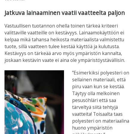
Jatkuva lainaaminen vaatii vaatteelta paljon
Vastuullisen tuotannon ohella toinen tärkeä kriteeri
valittaville vaatteille on kestävyys. Lainaamokäyttöön ei
kelpaa mikä tahansa heikosta materiaalista valmistettu
tuote, sillä vaatteen tulee kestää käyttöä ja kulutusta.
Kestävyys on tärkeää arvo myös ympäristön kannalta,
joskaan kestävin vaate ei aina ole ympäristöystävällisin.
”Esimerkiksi polyesteri on
sellainen materiaali, että
piru vaan kun se kestää.
Täytyy olla melkoinen
pesusöhläri että saa
tärveltyä siitä tehtyjä
vaatteita! Toisaalta taas
polyesteri on materiaalina
huono ympäristön