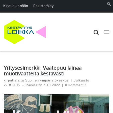
Kirjaudu sisään
Rekisteröidy
Skip to content
Searc
Vali
Yritysesimerkki: Vaatepuu lainaa
muotivaatteita kestävästi
kirjoittajalta
Suomen ympäristökeskus
|
Julkaistu
27.8.2019
-
Päivitetty
7.10.2022
|
0 kommentit