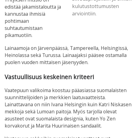
kulutustottumusten
edistää jakamistaloutta ja
arviointiin.
kannustaa ihmisiä
pohtimaan
suhtautumistaan
pikamuotiin.
Lainaamoja on Järvenpäässä, Tampereella, Helsingissä,
Heinolassa sekä Turussa. Lainaajaksi pääsee ostamalla
puolen vuoden mittaisen jäsenyyden.
Vastuullisuus keskeinen kriteeri
Vaatepuun valikoima koostuu pääasiassa suomalaisten
suunnittelijoiden ja merkkien laatuvaatteista.
Lainattavana on niin Ivana Helsingin kuin Katri Niskasen
mekkoja sekä Lumoan paitoja. Myös tarjolla olevat
asusteet ovat suomalaista designia, kuten Yo Zen
korvakorut ja Marita Huurinaisen sandaalit.