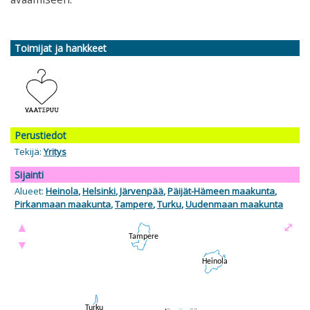
Toimijat ja hankkeet
Perustiedot
Tekijä:
Yritys
Sijainti
Alueet:
Heinola
,
Helsinki
,
Järvenpää
,
Päijät-Hämeen maakunta
,
Pirkanmaan maakunta
,
Tampere
,
Turku
,
Uudenmaan maakunta
▲
⤢
▼