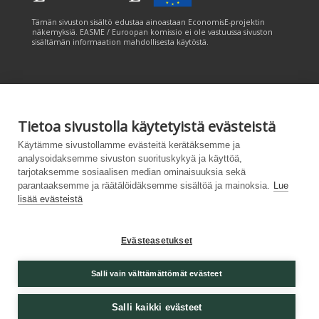
Tämän sivuston sisältö edustaa ainoastaan EconomisE-projektin
näkemyksiä. EASME / Euroopan komissio ei ole vastuussa sivuston
sisältämän informaation mahdollisesta käytöstä.
Tietoa sivustolla käytetyistä evästeistä
Tämän sivuston tuottamiseen on saatu rahoitusta Euroopan unionin
Käytämme sivustollamme evästeitä kerätäksemme ja
LIFE-ohjelmasta. Tämän sivuston sisältö edustaa ainoastaan
analysoidaksemme sivuston suorituskykyä ja käyttöä,
CANEMURE-hankkeen näkemyksiä ja EASME/EU:n komissio ei ole
tarjotaksemme sosiaalisen median ominaisuuksia sekä
vastuussa sivuston sisältämän informaation mahdollisesta käytöstä.
parantaaksemme ja räätälöidäksemme sisältöä ja mainoksia.
Lue
lisää evästeistä
Evästeasetukset
Palvelukuvaus
|
Tietosuojailmoitus
|
Salli vain välttämättömät evästeet
Saavutettavuusseloste
|
Evästeasetukset
|
Lähetä
palautetta (syke.fi)
Salli kaikki evästeet
Powered by
– Suunniteltu
Customizrilla