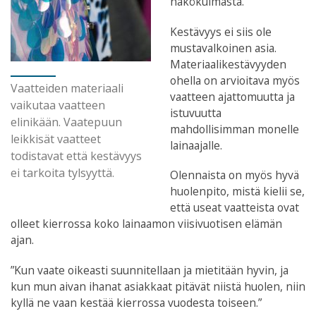
näkökulmasta.”
Kestävyys ei siis ole
mustavalkoinen asia.
Materiaalikestävyyden
ohella on arvioitava myös
Vaatteiden materiaali
vaatteen ajattomuutta ja
vaikutaa vaatteen
istuvuutta
elinikään. Vaatepuun
mahdollisimman monelle
leikkisät vaatteet
lainaajalle.
todistavat että kestävyys
ei tarkoita tylsyyttä.
Olennaista on myös hyvä
huolenpito, mistä kielii se,
että useat vaatteista ovat
olleet kierrossa koko lainaamon viisivuotisen elämän
ajan.
”Kun vaate oikeasti suunnitellaan ja mietitään hyvin, ja
kun mun aivan ihanat asiakkaat pitävät niistä huolen, niin
kyllä ne vaan kestää kierrossa vuodesta toiseen.”