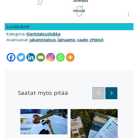
i
Luokitukset
Kategoria:
Kiertotalousloikka
Avainsanat:
jakamistalous
,
lainaamo
,
vaate
,
yhteisö
Saatat myös pitää