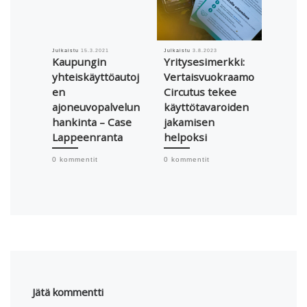
Julkaistu
15.3.2021
Julkaistu
3.8.2023
Julkaistu
Kaupungin
Yritysesimerkki:
Lukelo
yhteiskäyttöautoj
Vertaisvuokraamo
ruoka
en
Circutus tekee
vähen
ajoneuvopalvelun
käyttötavaroiden
ravint
hankinta – Case
jakamisen
0 komme
Lappeenranta
helpoksi
0 kommentit
0 kommentit
Jätä kommentti