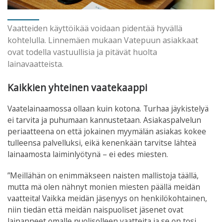
Vaatteiden käyttöikää voidaan pidentää hyvällä
kohtelulla. Linnemäen mukaan Vatepuun asiakkaat
ovat todella vastuullisia ja pitävät huolta
lainavaatteista.
Kaikkien yhteinen vaatekaappi
Vaatelainaamossa ollaan kuin kotona. Turhaa jäykistelyä
ei tarvita ja puhumaan kannustetaan. Asiakaspalvelun
periaatteena on että jokainen myymälän asiakas kokee
tulleensa palvelluksi, eikä kenenkään tarvitse lähteä
lainaamosta laiminlyötynä – ei edes miesten.
”Meillähän on enimmäkseen naisten mallistoja täällä,
mutta mä olen nähnyt monien miesten päällä meidän
vaatteita! Vaikka meidän jäsenyys on henkilökohtainen,
niin tiedän että meidän naispuoliset jäsenet ovat
lainanneet omalle puolisolleen vaatteita ja se on tosi