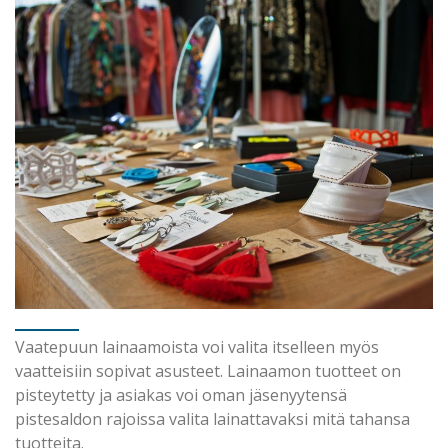
Vaatepuun lainaamoista voi valita itselleen myös
vaatteisiin sopivat asusteet. Lainaamon tuotteet on
pisteytetty ja asiakas voi oman jäsenyytensä
pistesaldon rajoissa valita lainattavaksi mitä tahansa
tuotteita.