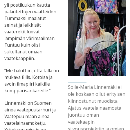
yli postiluukun kautta
palautettujen vaatteiden.
Tummaksi maalatut
seinät ja leikkisät
vaaterekit luovat
lämpimän värimaailman.
Tuntuu kuin olisi
sukeltanut omaan
vaatekaappiin.
”Me haluttiin, että tällä on
mukava fiilis. Kotoisa ja
avoin ilmapiiri kaikille
Soile-Maria Linnemäki ei
kumpparisankareille.”
ole koskaan ollut erityisen
kiinnostunut muodista.
Linnemäki on Suomen
Ajatus vaatelainaamosta
ainoa vaatepuutarhuri ja
juontuu oman
Vaatepuu maan ainoa
vaatekaapin
vaatelainaamoketju.
siivousprojektiin ja omien
Yrityksen missio on