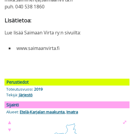
puh. 040 538 1860
Lisätietoa:
Lue lisää Saimaan Virta ry:n sivuilta:
www.saimaanvirta.fi
Perustiedot
Toteutusvuosi:
2019
Tekijä:
Järjestö
Sijainti
Alueet:
Etelä-Karjalan maakunta
,
Imatra
▲
⤢
▼