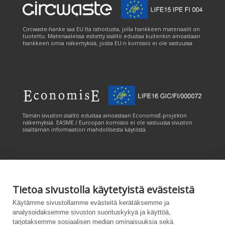
Circwaste-hanke saa EU:lta rahoitusta, jolla hankkeen materiaalit on
tuotettu. Materiaaleissa esitetty sisältö edustaa kuitenkin ainoastaan
hankkeen omia näkemyksiä, joista EU:n komissio ei ole vastuussa.
Tämän sivuston sisältö edustaa ainoastaan EconomisE-projektin
näkemyksiä. EASME / Euroopan komissio ei ole vastuussa sivuston
sisältämän informaation mahdollisesta käytöstä.
Tietoa sivustolla käytetyistä evästeistä
Tämän sivuston tuottamiseen on saatu rahoitusta Euroopan unionin
Käytämme sivustollamme evästeitä kerätäksemme ja
LIFE-ohjelmasta. Tämän sivuston sisältö edustaa ainoastaan
analysoidaksemme sivuston suorituskykyä ja käyttöä,
CANEMURE-hankkeen näkemyksiä ja EASME/EU:n komissio ei ole
tarjotaksemme sosiaalisen median ominaisuuksia sekä
vastuussa sivuston sisältämän informaation mahdollisesta käytöstä.